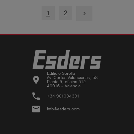
1
2
keyboard_arrow_right
Edificio Sorolla

location_on
Av. Cortes Valencianas, 58.

Planta 5, oficina 512

46015 – Valencia
phone
+34 961994391
email
info@esders.com