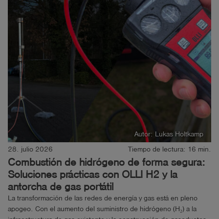
shield
Registro
Autor: Lukas Holtkamp
28. julio 2026
Tiempo de lectura: 16 min.
Combustión de hidrógeno de forma segura:
Soluciones prácticas con OLLI H2 y la
antorcha de gas portátil
La transformación de las redes de energía y gas está en pleno
apogeo. Con el aumento del suministro de hidrógeno (H₂) a la