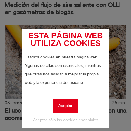
Medición del flujo de aire saliente con OLLI
en gasómetros de biogás
ESTA PÁGINA WEB
UTILIZA COOKIES
Usamos cookies en nuestra página web.
Algunas de ellas son esenciales, mientras
que otras nos ayudan a mejorar la propia
web y la experiencia del usuario.
Autor: Alvaro Pino-Pena
08. marzo 2024
Tiempo de lectura: 25 min.
Aceptar
El uso de la antorcha de gas portátil S en una
acometida de gas domiciliaria
Aceptar sólo las cookies esenciales