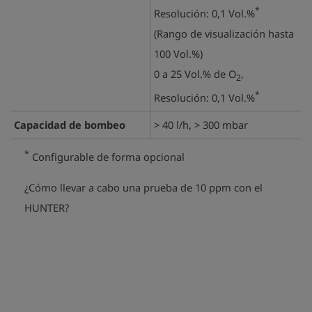
*
Resolución: 0,1 Vol.%
(Rango de visualización hasta
100 Vol.%)
0 a 25 Vol.% de O
,
2
*
Resolución: 0,1 Vol.%
Capacidad de bombeo
> 40 l/h, > 300 mbar
*
Configurable de forma opcional
¿Cómo llevar a cabo una prueba de 10 ppm con el
play_arrow
HUNTER?