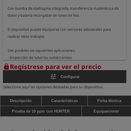
Con bomba de diafragma integrada, transferencia inalámbrica de 
datos y batería recargable de iones de litio.

El dispositivo puede equiparse con sensores adicionales para 
realizar otros trabajos.

Son posibles las siguientes aplicaciones:

- Inspección de tuberías subterráneas

- Inspección de tuberías accesibles en edificios

Regístrese para ver el precio
lock
- Inspección de tuberías accesibles en plantas industriales, etc.

tune
Configurar
- Inspección del suelo para localización (opcional)

- Purga de tuberías de gas (opcional, sólo en combinación con la 
Seleccione aquí las opciones deseadas para su dispositivo.
localización)

Descripción
Características
Ficha técnica
Tiempo de funcionamiento aproximado: 10 horas

Prueba de 10 ppm con HUNTER
Equipamiento
Rangos de medición en función de los sensores incorporados

Dimensiones: 100 x 195 x 86 mm

Peso: 1,1 kg
