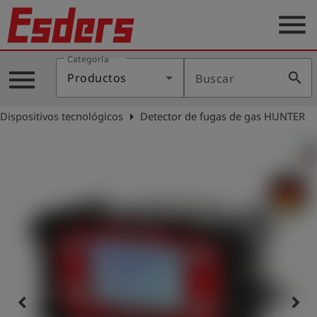
menu
Categoría
Productos
menu
search
Productos
Buscar
Blog
arrow_right
Dispositivos tecnológicos
Detector de fugas de gas HUNTER
Aplicaciones
Soporte
Empresa
Contacto
Español
Iniciar
account_circle
keyboard_arrow_left
keyboard_arrow_right
sesión