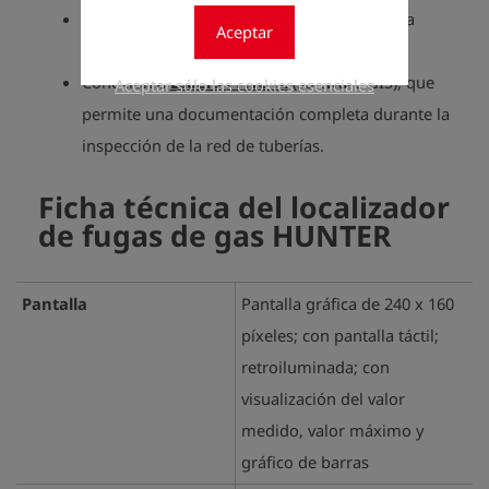
Transferencia de datos inalámbrica para una
Aceptar
transmisión de datos fácil y rápida.
Conexión a
Esders Pi NOTE
(software GIS), que
Aceptar sólo las cookies esenciales
permite una documentación completa durante la
inspección de la red de tuberías.
Ficha técnica del localizador
de fugas de gas HUNTER
Pantalla
Pantalla gráfica de 240 x 160
píxeles; con pantalla táctil;
retroiluminada; con
visualización del valor
medido, valor máximo y
gráfico de barras