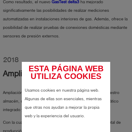
Como resultado, el nuevo
GasTest delta3
ha mejorado
significativamente las posibilidades de realizar mediciones
automatizadas en instalaciones interiores de gas. Además, ofrece la
posibilidad de realizar pruebas de conexiones domésticas mediante
sensores de presión externos.
2018
ESTA PÁGINA WEB
Ampliación de 800 m²
UTILIZA COOKIES
Usamos cookies en nuestra página web.
Ampliación de 800 m2 de la planta de producción y de nuestro
Algunas de ellas son esenciales, mientras
almacén, disponiendo ahora de un almacén central automático
que otras nos ayudan a mejorar la propia
integrado y robotizado.
web y la experiencia del usuario.
Con la cuarta ampliación, ahora tenemos una superficie total de
producción de 3.000 metros cuadrados.