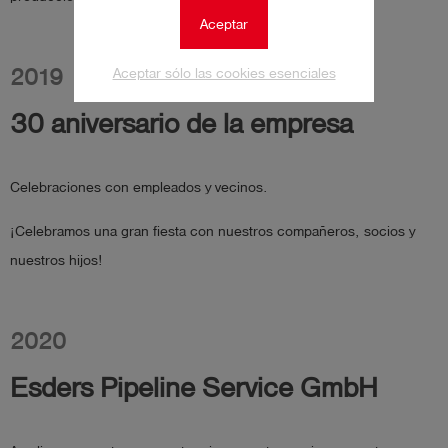
Aceptar
2019
Aceptar sólo las cookies esenciales
30 aniversario de la empresa
Celebraciones con empleados y vecinos.
¡Celebramos una gran fiesta con nuestros compañeros, socios y
nuestros hijos!
2020
Esders Pipeline Service GmbH