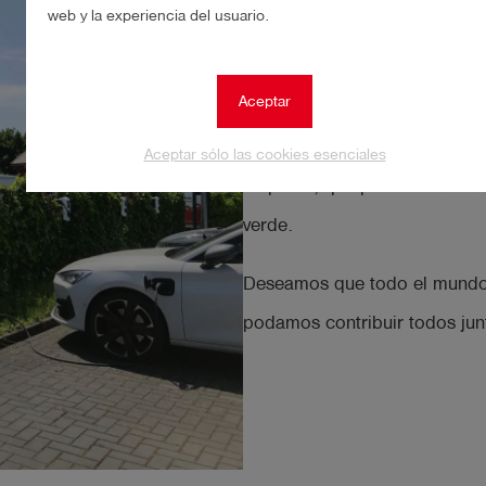
web y la experiencia del usuario.
NUEVAS ESTAC
Aceptar
Hemos instalado 6 nuevas est
Aceptar sólo las cookies esenciales
empresa, que pueden utilizars
verde.
Deseamos que todo el mundo u
podamos contribuir todos junt