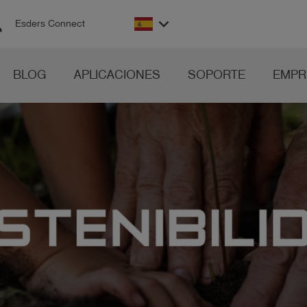
on
keyboard_arrow_down
Esders Connect
BLOG
APLICACIONES
SOPORTE
EMPR