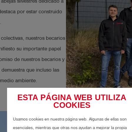
 abejas silvestres dedicado a
 destaca por estar construido
.
 colectivas, nuestros becarios
ifiesto su importante papel
omiso de nuestros becarios y
o demuestra que incluso las
l medio ambiente.
ESTA PÁGINA WEB UTILIZA
COOKIES
Usamos cookies en nuestra página web. Algunas de ellas son
esenciales, mientras que otras nos ayudan a mejorar la propia