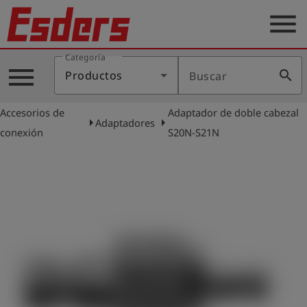
menu
Categoría
Productos
menu
search
Productos
Buscar
Blog
Accesorios de
Adaptador de doble cabezal
Aplicaciones
arrow_right
arrow_right
Adaptadores
conexión
S20N-S21N
Soporte
Empresa
Contacto
Español
Iniciar
account_circle
sesión