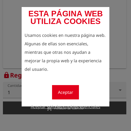
ESTA PÁGINA WEB
UTILIZA COOKIES
Usamos cookies en nuestra página web.
Algunas de ellas son esenciales,
mientras que otras nos ayudan a
mejorar la propia web y la experiencia
del usuario.
Regístrese para ver el precio
lock
Cantidad
Aceptar
1
Aceptar sólo las cookies esenciales
add_shopping_cart
Añadir al carrito