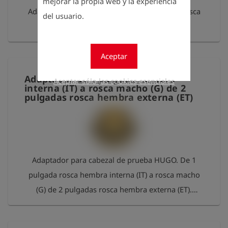
mejorar la propia web y la experiencia
Adaptador GS 2 1/2 pulgada rosca interna a rosca
del usuario.
interna Wavin de 3 pulgadas
Aceptar
Adaptador de 1 pulgada hembra
Aceptar sólo las cookies esenciales
interna (IT) a rosca macho (G) de 2
pulgadas rosca hembra externa (ET)
Adaptador para cabezal de prueba HUGO. De 1
pulgada rosca hembra interna (IT) a rosca macho
(G) de 2 pulgadas rosca hembra externa (ET).
Incluye junta tórica. Material: latón