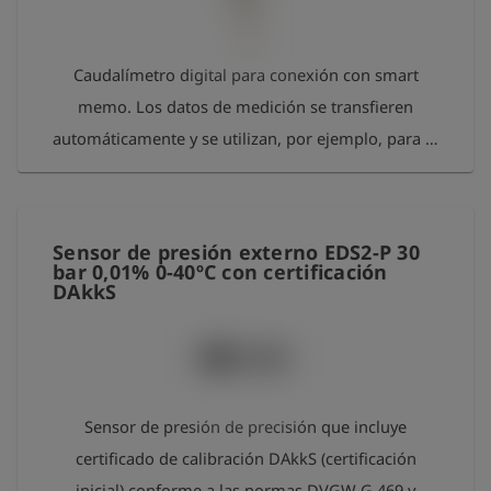
Caudalímetro digital para conexión con smart
memo. Los datos de medición se transfieren
automáticamente y se utilizan, por ejemplo, para la
prueba de pérdida de presión según la normativa
alemana DVGW W 400-2. Puede utilizarse para los
siguientes volúmenes de descarga en pruebas de
Sensor de presión externo EDS2-P 30
presión de agua (por ejemplo, W 400-2/W 101/ EN
bar 0,01% 0-40ºC con certificación
DAkkS
805): mín. 8 litros máx. 320 litros - Tipo de sensor:
caudalímetro - Rango de medición: 4-160 l/min. -
Precisión: 5% del MW. - Temperatura de
funcionamiento: 0°C a +70 °C - Presión máxima: 25
bar - Conexión: racor de entrada serie 5020, racor
Sensor de presión de precisión que incluye
de salida Geka Modo de empleo: Para obtener
certificado de calibración DAkkS (certificación
unos resultados de medición adecuados, es muy
inicial) conforme a las normas DVGW G 469 y