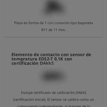
de acuerdo con DKD-R 6-1, procedimiento A. Se
puede utilizar con el dispositivo de medición
mediante un cable de conexión. Tipo de sensor:
Pieza en forma de T con conexión tipo bayoneta
sensor de presión absoluta. Rango de medición: 0
B11 de 11 mm.
a 10 bar por encima de la presión atmosférica.
Precisión de medición: < 0,1 % del valor final a 0 -
40 °C. Temperatura de funcionamiento: -20 °C a
+70 °C. Presión máxima: 15 bar. Conexión: rosca
Elemento de contacto con sensor de
tempratura EDS2-T 0,1K con
externa G 1/4".
certificación DAkkS
Incluye certificado de calibración DAkkS
(certificación inicial). El sensor se calibra como un
componente independiente, al margen de la