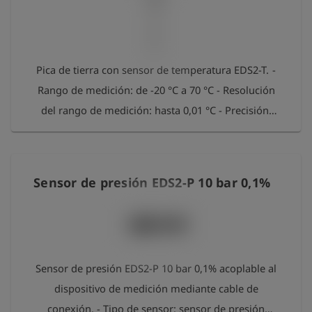
máxima: 2 bar. - Conexión: rosca exterior G 1/4".
Pica de tierra con sensor de temperatura EDS2-T. -
Rango de medición: de -20 °C a 70 °C - Resolución
del rango de medición: hasta 0,01 °C - Precisión:
0,25 °C - Longitud total: 1,04 m - Material: acero
inoxidable Este sensor puede utilizarse para la
medición de temperaturas para pruebas de
Sensor de presión EDS2-P 10 bar 0,1%
presión según W 400-2 y G 469 B3. No puede
obtener una certificación inicial según G 469 C3
(procedimiento de prueba de presión de alta
precisión).
Sensor de presión EDS2-P 10 bar 0,1% acoplable al
dispositivo de medición mediante cable de
conexión. - Tipo de sensor: sensor de presión