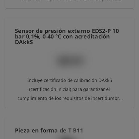
absoluta. - Rango de medición: de 0 a 10 bar por
encima de la presión atmosférica. - Precisión de
medición: < 0,1 % de la escala completa. -
Sensor de presión externo EDS2-P 10
Temperatura de funcionamiento: de -20 °C a +70 °C
bar 0,1%, 0-40 ºC con acreditación
DAkkS
- Presion máxima: 15 bar. - Conexión: rosca
exterior G 1/4".
Incluye certificado de calibración DAkkS
(certificación inicial) para garantizar el
cumplimiento de los requisitos de incertidumbre
de medición según las normas DVGW G 469 y
AGFW FW 602. El sensor se calibra como un
componente independiente, al margen de la
Pieza en forma de T B11
unidad de lectura. La calibración DAkkS se realiza