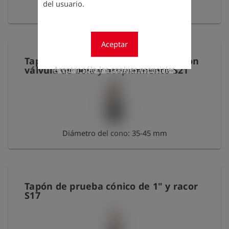
del usuario.
Diámetro del cono: 45-60 mm
Aceptar
Tapón de prueba cónico de 1 1/2" con
válvula de bola y acoplamiento S21
Aceptar sólo las cookies esenciales
Diámetro del cono: 35-45 mm
Tapón de prueba cónico de 1" y racor
S17