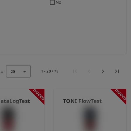
check_box_outline_blank
No
1 - 20 / 78
na
20
nuevo
nuevo
ataLogTest
TONI FlowTest