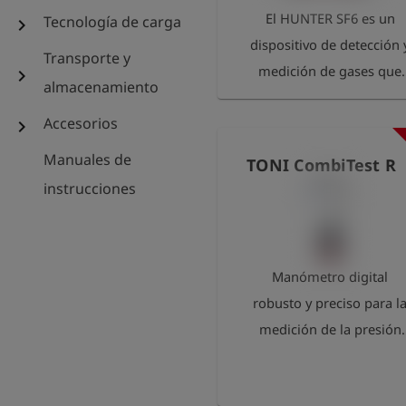
El HUNTER SF6 es un
Tecnología de carga
chevron_right
dispositivo de detección 
Transporte y
medición de gases que
chevron_right
almacenamiento
permite detectar de form
Accesorios
fiable incluso las fugas
chevron_right
más pequeñas de SF6 e
Manuales de
TONI CombiTest R
tuberías y componentes
instrucciones
del sistema. Al detectar
directamente el
hexafluoruro de azufre e
Manómetro digital
el rango de ppm, el
robusto y preciso para l
dispositivo permite
medición de la presión
localizar con precisión la
diferencial. Pantalla
fugas, incluso durante e
gráfica iluminada con
funcionamiento continuo