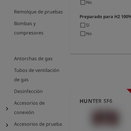
check_box_outline_blank
No
Remolque de pruebas
Preparado para H2 100
Bombas y
check_box_outline_blank
Sí
compresores
check_box_outline_blank
No
Antorchas de gas
Tubos de ventilación
de gas
Desinfección
HUNTER SF6
Accesorios de
chevron_right
conexión
Accesorios de prueba
chevron_right