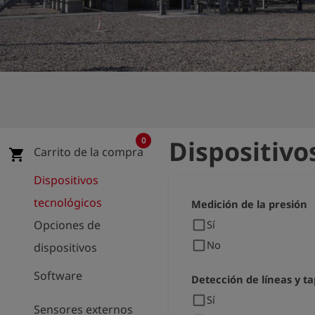
shield
Registro
0
Dispositivo
Carrito de la compra
shopping_cart
Dispositivos
tecnológicos
Medición de la presión
check_box_outline_blank
Opciones de
Sí
check_box_outline_blank
No
dispositivos
Software
Detección de líneas y t
check_box_outline_blank
Sí
Sensores externos