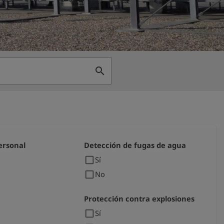
search
ersonal
Detección de fugas de agua
check_box_outline_blank
Sí
check_box_outline_blank
No
Protección contra explosiones
check_box_outline_blank
Sí