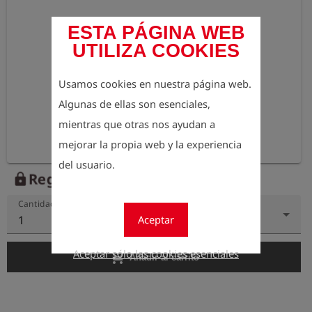
ESTA PÁGINA WEB
UTILIZA COOKIES
Usamos cookies en nuestra página web.
Algunas de ellas son esenciales,
mientras que otras nos ayudan a
mejorar la propia web y la experiencia
del usuario.
Regístrese para ver el precio
lock
Cantidad
Aceptar
1
Aceptar sólo las cookies esenciales
add_shopping_cart
Añadir al carrito