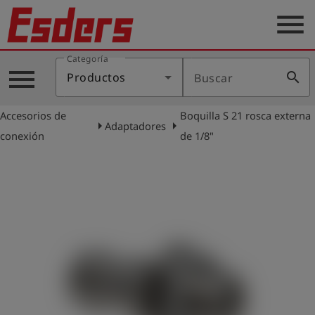
menu
Categoría
Productos
menu
search
Productos
Buscar
Blog
Accesorios de
Boquilla S 21 rosca externa
Aplicaciones
arrow_right
arrow_right
Adaptadores
conexión
de 1/8"
Soporte
Empresa
Contacto
Español
Iniciar
account_circle
sesión