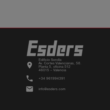
Edificio Sorolla

location_on
Av. Cortes Valencianas, 58.

Planta 5, oficina 512

46015 – Valencia
phone
+34 961994391
email
info@esders.com