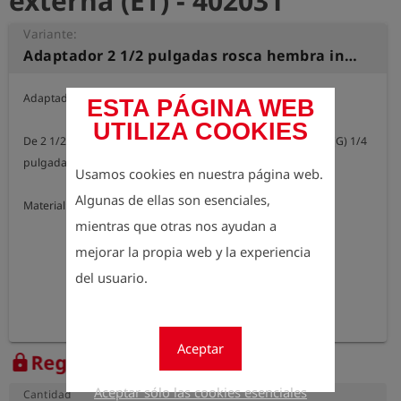
externa (ET) - 402031
Variante:
Adaptador 2 1/2 pulgadas rosca hembra interna (IT) a rosca macho (G) 1/4 pulgada rosca hembra externa (ET)
Adaptador para cabezal de prueba HEINZ.

ESTA PÁGINA WEB
UTILIZA COOKIES
De 2 1/2 pulgadas rosca hembra interna (IT) a rosca macho (G) 1/4 
pulgada rosca hembra externa (ET). Incluye junta tórica.

Usamos cookies en nuestra página web.
Algunas de ellas son esenciales,
Material: latón
mientras que otras nos ayudan a
mejorar la propia web y la experiencia
del usuario.
Aceptar
Regístrese para ver el precio
lock
Aceptar sólo las cookies esenciales
Cantidad