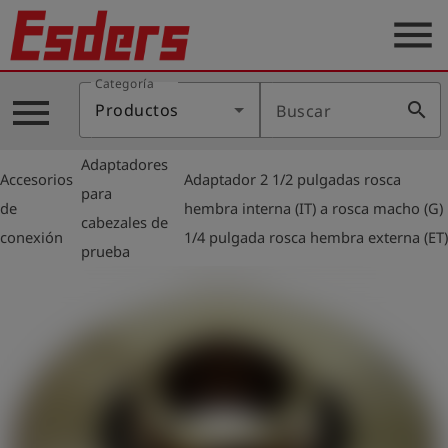
menu
Categoría
Productos
menu
search
Productos
Buscar
Blog
Adaptadores
Aplicaciones
Accesorios
Adaptador 2 1/2 pulgadas rosca
para
arrow_right
arrow_right
de
hembra interna (IT) a rosca macho (G)
Soporte
cabezales de
conexión
1/4 pulgada rosca hembra externa (ET)
prueba
Empresa
Contacto
Español
Iniciar
account_circle
sesión