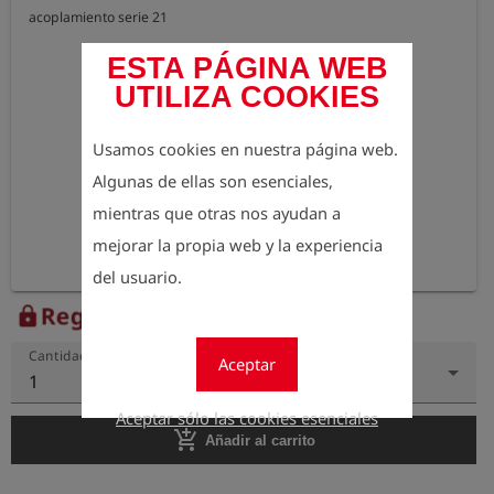
acoplamiento serie 21
ESTA PÁGINA WEB
UTILIZA COOKIES
Usamos cookies en nuestra página web.
Algunas de ellas son esenciales,
mientras que otras nos ayudan a
mejorar la propia web y la experiencia
del usuario.
Regístrese para ver el precio
lock
Cantidad
Aceptar
1
Aceptar sólo las cookies esenciales
add_shopping_cart
Añadir al carrito