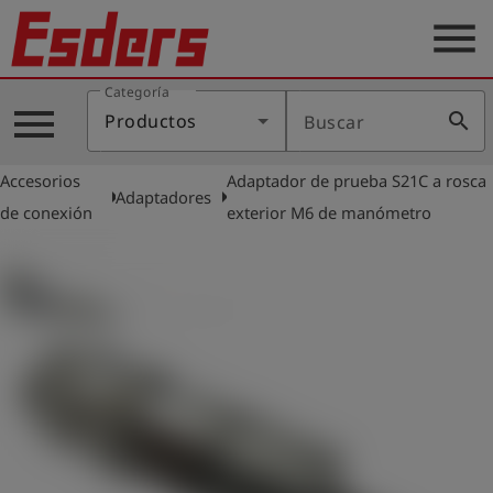
menu
Categoría
Productos
menu
search
Productos
Buscar
Blog
Accesorios
Adaptador de prueba S21C a rosca
Aplicaciones
arrow_right
arrow_right
Adaptadores
de conexión
exterior M6 de manómetro
Soporte
Empresa
Contacto
Español
Iniciar
account_circle
sesión