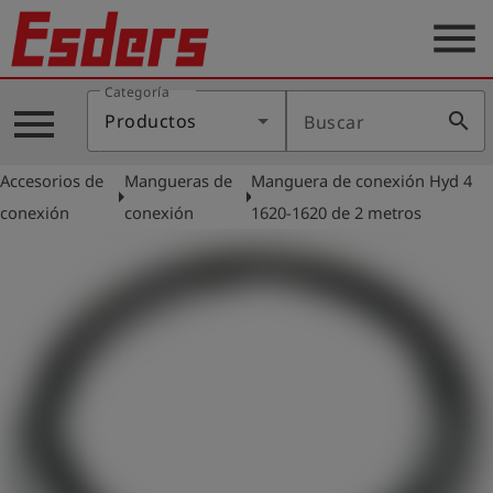
menu
Categoría
Productos
menu
search
Productos
Buscar
Blog
Accesorios de
Mangueras de
Manguera de conexión Hyd 4
Aplicaciones
arrow_right
arrow_right
conexión
conexión
1620-1620 de 2 metros
Soporte
Empresa
Contacto
Español
Iniciar
account_circle
sesión