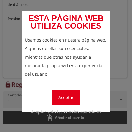
de diámetro.

ESTA PÁGINA WEB
Presión máxima de servicio: 500 bar
UTILIZA COOKIES
Usamos cookies en nuestra página web.
Algunas de ellas son esenciales,
mientras que otras nos ayudan a
mejorar la propia web y la experiencia
del usuario.
Regístrese para ver el precio
lock
Cantidad
Aceptar
1
Aceptar sólo las cookies esenciales
add_shopping_cart
Añadir al carrito