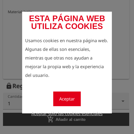
Material: latón
ESTA PÁGINA WEB
UTILIZA COOKIES
Usamos cookies en nuestra página web.
Algunas de ellas son esenciales,
mientras que otras nos ayudan a
mejorar la propia web y la experiencia
del usuario.
Regístrese para ver el precio
lock
Cantidad
Aceptar
1
Aceptar sólo las cookies esenciales
add_shopping_cart
Añadir al carrito