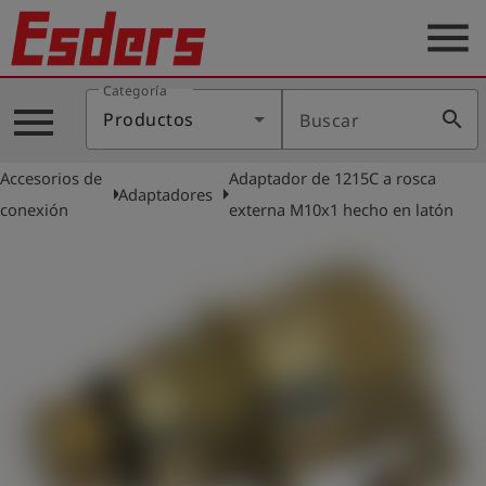
menu
Categoría
Productos
menu
search
Productos
Buscar
Blog
Accesorios de
Adaptador de 1215C a rosca
Aplicaciones
arrow_right
arrow_right
Adaptadores
conexión
externa M10x1 hecho en latón
Soporte
Empresa
Contacto
Español
Iniciar
account_circle
sesión