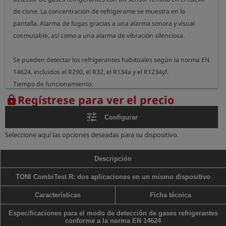
de cisne. La concentración de refrigerante se muestra en la 
pantalla. Alarma de fugas gracias a una alarma sonora y visual 
conmutable, así como a una alarma de vibración silenciosa.

Se pueden detectar los refrigerantes habituales según la norma EN 
14624, incluidos el R290, el R32, el R134a y el R1234yf.

Tiempo de funcionamiento:

hasta 140 horas como manómetro digital con la batería 
Regístrese para ver el precio
lock
completamente cargada, sin retroiluminación y a una temperatura 
tune
Configurar
ambiente de 20 °C

Seleccione aquí las opciones deseadas para su dispositivo.
hasta 17 horas en modo de detección con la batería completamente 
cargada, sin retroiluminación y a una temperatura ambiente de 20 
Descripción
°C.

TONI CombiTest R: dos aplicaciones en un mismo dispositivo
Longitud del cuello de cisne: 34,5 cm

Dimensiones de la carcasa: 13 cm x 6,5 cm x 3 cm

Características
Ficha técnica
Peso del dispositivo: aprox. 270 g
Especificaciones para el modo de detección de gases refrigerantes
conforme a la norma EN 14624