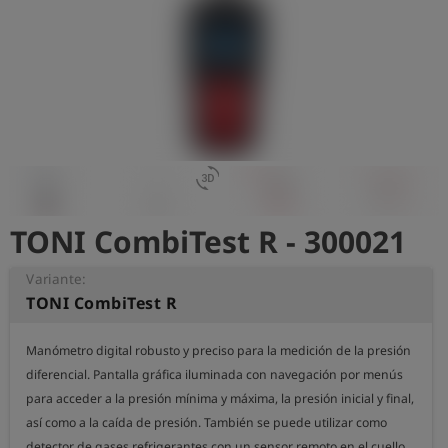
shield
Registro
3d_rotation
TONI CombiTest R - 300021
Variante:
TONI CombiTest R
Manómetro digital robusto y preciso para la medición de la presión 
diferencial. Pantalla gráfica iluminada con navegación por menús 
para acceder a la presión mínima y máxima, la presión inicial y final, 
así como a la caída de presión. También se puede utilizar como 
detector de gases refrigerantes con un sensor remoto en el cuello 