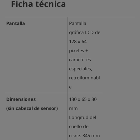
Ficha técnica
Pantalla
Pantalla
gráfica LCD de
128 x 64
píxeles +
caracteres
especiales,
retroiluminabl
e
Dimensiones
130 x 65 x 30
(sin cabezal de sensor)
mm
Longitud del
cuello de
cisne: 345 mm