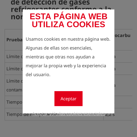
de detección de gases
refrigerantes conforme a la
norma EN 14624
ESTA PÁGINA WEB
UTILIZA COOKIES
Hidrocarbu
Usamos cookies en nuestra página web.
Prueba \ Grupo del refrigerante
ros
Algunas de ellas son esenciales,
Límite de detección estático
3 g/a
mientras que otras nos ayudan a
mejorar la propia web y la experiencia
Límite de detección dinámico
5 g/a
del usuario.
Límite de detección dinámico en entornos
5 g/a
contaminados
Aceptar
Tiempo de respuesta
1,6 s
Aceptar sólo las cookies esenciales
Tiempo de recuperación
2,2 s