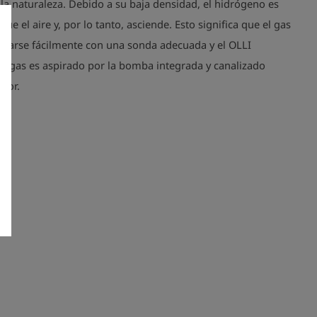
la naturaleza. Debido a su baja densidad, el hidrógeno es
que el aire y, por lo tanto, asciende. Esto significa que el gas
ctarse fácilmente con una sonda adecuada y el OLLI
El gas es aspirado por la bomba integrada y canalizado
nsor.