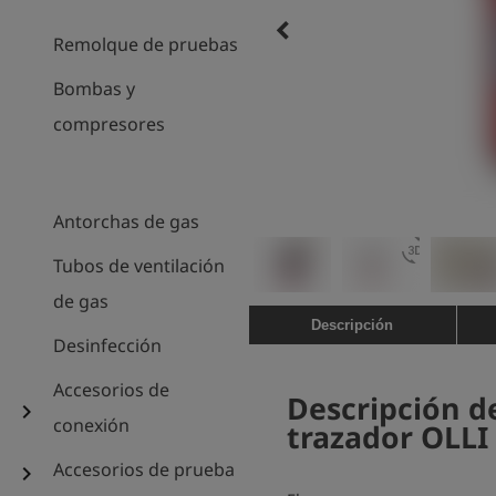
keyboard_arrow_left
Remolque de pruebas
Bombas y
compresores
Antorchas de gas
3d_rotation
Tubos de ventilación
de gas
Descripción
Desinfección
Accesorios de
Descripción d
chevron_right
conexión
trazador OLLI
Accesorios de prueba
chevron_right