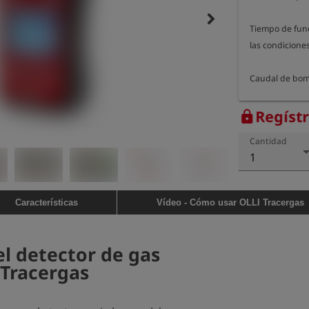
keyboard_arrow_right
Tiempo de fun
las condiciones
Caudal de bomb
Dimensiones (L
Regíst
lock
Peso: aprox. 3
Cantidad
1
Características
Vídeo - Cómo usar OLLI Tracergas
el detector de gas
 Tracergas