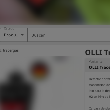
Categoría
Productos
Buscar
OLLI T
I Tracergas
Variante:
OLLI Trac
Detector portá
transmisión de 
litio para la d
H2 en 95% de N
Carcasa de plá