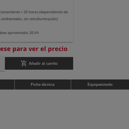
cionamiento > 35 horas (dependiendo de 
 ambientales, sin retroiluminación)

eo aproximado: 20 l/h

xAxA): 170 x 80 x 43 mm,

rese para ver el precio
80 g
add_shopping_cart
Añadir al carrito
Ficha técnica
Equipamiento