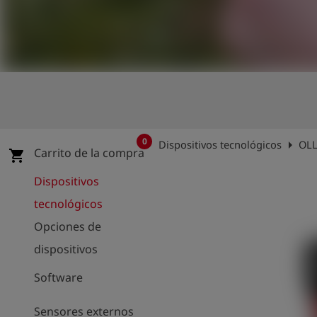
shield
Registro
0
arrow_right
Dispositivos tecnológicos
OLL
Carrito de la compra
shopping_cart
Dispositivos
tecnológicos
Opciones de
dispositivos
Software
Sensores externos