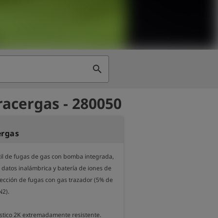
search
racergas - 280050
ergas
til de fugas de gas con bomba integrada, 
datos inalámbrica y batería de iones de 
etección de fugas con gas trazador (5% de 
2).

stico 2K extremadamente resistente.
