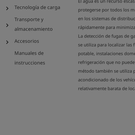
El agua es un recurso escas
Tecnología de carga
chevron_right
protegerse por todos los me
en los sistemas de distrib
Transporte y
chevron_right
rápidamente para minimizar
almacenamiento
La detección de fugas de g
Accesorios
chevron_right
se utiliza para localizar l
Manuales de
potable, instalaciones domé
refrigeración que no puede
instrucciones
método también se utiliza p
acondicionado de los vehícu
relativamente barata de loca