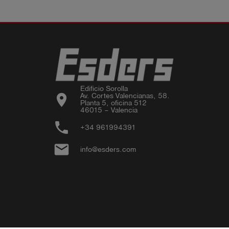
Edificio Sorolla

location_on
Av. Cortes Valencianas, 58.

Planta 5, oficina 512

46015 – Valencia
phone
+34 961994391
email
info@esders.com