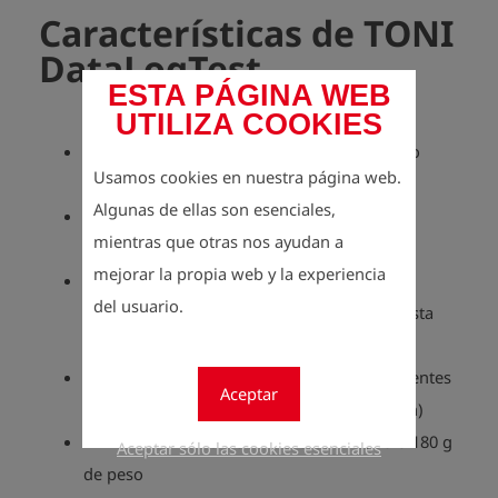
Características de TONI
DataLogTest
ESTA PÁGINA WEB
UTILIZA COOKIES
Registro de hasta dos sensores de presión o
Usamos cookies en nuestra página web.
temperatura EDS2
Algunas de ellas son esenciales,
Modo de registrador de datos: registro de
mientras que otras nos ayudan a
mediciones sincrónico
mejorar la propia web y la experiencia
Modo de registrador de picos: intervalo
del usuario.
dinámico cuando se producen cambios (hasta
200 ms)
Ideal para mediciones a largo plazo e incidentes
Aceptar
espontáneos (por ejemplo, picos de presión)
> 120 horas de duración de la batería, solo 180 g
Aceptar sólo las cookies esenciales
de peso