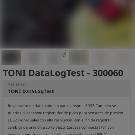
shield
Registro
3d_rotation
TONI DataLogTest - 300060
Variante:
TONI DataLogTest
Registrador de datos robusto para sensores EDS2. También se 
puede utilizar como registrador de picos para sensores de presión 
EDS2 individuales con alta resolución, con el fin de registrar 
cambios de presión a corto plazo. Carcasa compacta IP64 con 
imanes integrados para fijación y puerto de carga USB-C.
