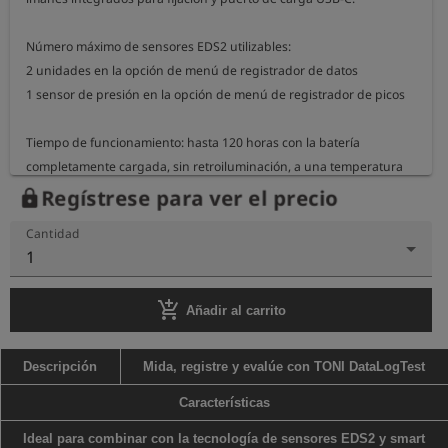
Número máximo de sensores EDS2 utilizables: 

2 unidades en la opción de menú de registrador de datos

1 sensor de presión en la opción de menú de registrador de picos

Tiempo de funcionamiento: hasta 120 horas con la batería 
completamente cargada, sin retroiluminación, a una temperatura 
ambiente de 20 °C

Regístrese para ver el precio
lock
Cantidad
Dimensiones de la carcasa: 14 cm x 6,5 cm x 3 cm

1
Peso del dispositivo: aprox. 180 g
add_shopping_cart
Añadir al carrito
Descripción
Mida, registre y evalúe con TONI DataLogTest
Características
Ideal para combinar con la tecnología de sensores EDS2 y smart