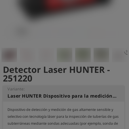
shield
Registro
3d_rotat
Detector Laser HUNTER -
251220
Variante:
Laser HUNTER Dispositivo para la medición y detección de gas
Dispositivo de detección y medición de gas altamente sensible y 
selectivo con tecnología láser para la inspección de tuberías de gas 
subterráneas mediante sondas adecuadas (por ejemplo, sonda de 