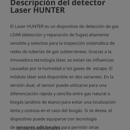
Descripción del detector
(opcional)

Laser HUNTER
- Registro de picos de metano (opcional)

- Análisis de gas (con módulo láser doble)

El Laser HUNTER es un dispositivo de detección de gas
- Tiempo de funcionamiento: hasta 10 horas

LDAR (detección y reparación de fugas) altamente
- Rango de medición: depende de los sensores incorporados

sensible y selectivo para la inspección sistemática de
- Dimensiones (LxAnxAl): 143 x 240 x 85 mm

redes de tuberías de gas subterráneas. Gracias a la
- Peso: 2,1 kg

- Rangos de temperatura: 

innovadora tecnología láser, se evitan las influencias
0 °C a 40 °C (módulo láser doble), 

causadas por la humedad o los gases de escape. El
-10 °C a 50 °C (módulo láser individual)
módulo láser está disponible en dos variantes. En la
versión dual, el sensor puede utilizarse para una
diferenciación rápida y sencilla entre gas natural o
biogás (análisis de etano) para evitar una localización
lenta y costosa en el caso del biogás. Si se desea, el
dispositivo puede equiparse con tecnología
de
sensores adicionales
para permitir otras