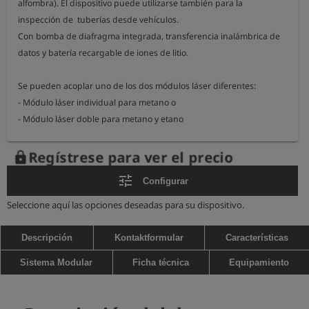
alfombra). El dispositivo puede utilizarse también para la 
inspección de  tuberías desde vehículos.

Con bomba de diafragma integrada, transferencia inalámbrica de 
datos y batería recargable de iones de litio.

Se pueden acoplar uno de los dos módulos láser diferentes:

- Módulo láser individual para metano o

- Módulo láser doble para metano y etano

Además, el dispositivo puede equiparse con sensores adicionales 
Regístrese para ver el precio
lock
para permitir otras aplicaciones.

tune
Configurar
Son posibles las siguientes aplicaciones:

Seleccione aquí las opciones deseadas para su dispositivo.
- Inspección de tuberías subterráneas

- Inspección de tuberías expuestas en edificios o al aire libre

Descripción
Kontaktformular
Características
- Inspección del aire en el suelo para localización (opcional)

Sistema Modular
Ficha técnica
Equipamiento
- Purga de tuberías de gas (opcional, sólo en combinación con la 
inspección del aire en el suelo)

- Cuantificación en instalaciones subterráneas o sobre el terreno 