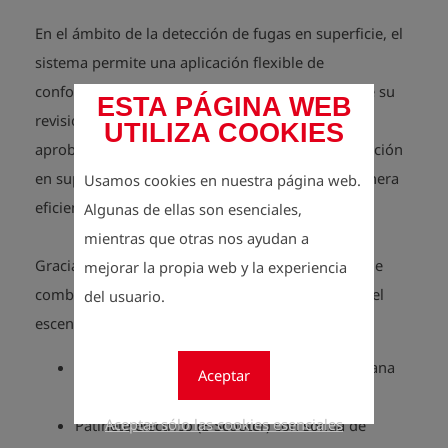
En el ámbito de la detección de fugas en superficie, el
sistema permite una aplicación flexible de
conformidad con la norma DVGW G 465-1. Desde su
ESTA PÁGINA WEB
revisión en 2019 (borrador actual de 2025), se han
UTILIZA COOKIES
aprobado diversos procedimientos para la inspección
en superficie, que pueden implementarse de manera
Usamos cookies en nuestra página web.
eficiente utilizando nuestro sistema modular.
Algunas de ellas son esenciales,
mientras que otras nos ayudan a
Gracias a su diseño modular, Laser HUNTER puede
mejorar la propia web y la experiencia
combinarse con diferentes sistemas en función del
del usuario.
escenario de aplicación:
Sonda de alfombra (TS14) y sonda de campana
Aceptar
para la inspección manual
Aceptar sólo las cookies esenciales
Patinete eléctrico (E-Scooter) con sonda de