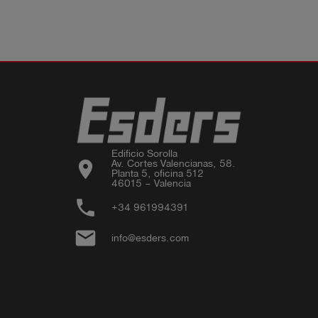
Edificio Sorolla

location_on
Av. Cortes Valencianas, 58.

Planta 5, oficina 512

46015 – Valencia
phone
+34 961994391
email
info@esders.com