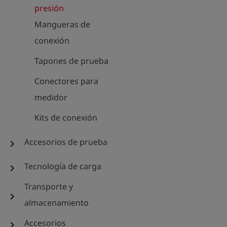
presión
Mangueras de
conexión
Tapones de prueba
Conectores para
medidor
Kits de conexión
Accesorios de prueba
chevron_right
Tecnología de carga
chevron_right
Transporte y
chevron_right
almacenamiento
Accesorios
chevron_right