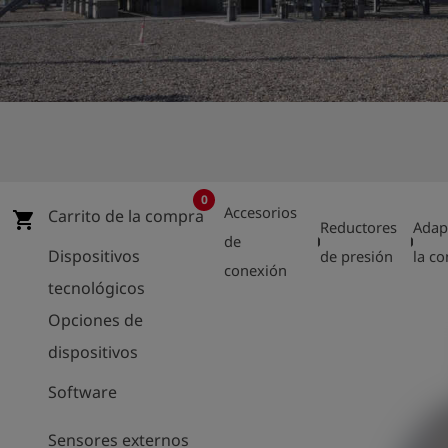
shield
Registro
0
Accesorios
Carrito de la compra
shopping_cart
Reductores
Adap
arrow_right
arrow_right
de
Dispositivos
de presión
la co
conexión
tecnológicos
Opciones de
dispositivos
Software
Sensores externos