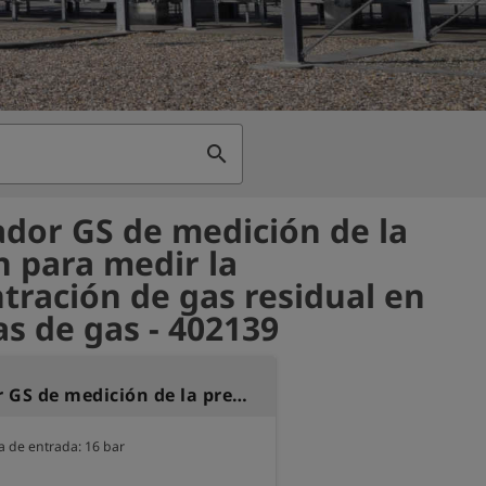
search
dor GS de medición de la
n para medir la
tración de gas residual en
as de gas - 402139
Adaptador GS de medición de la presión para medir la concentración de gas residual en tuberías de gas
 de entrada: 16 bar