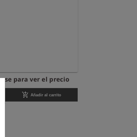
ese para ver el precio
add_shopping_cart
Añadir al carrito