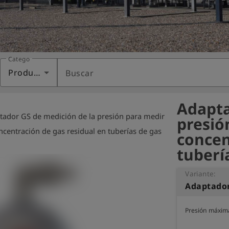
Categoría
Productos
Buscar
Adapta
tador GS de medición de la presión para medir
presió
ncentración de gas residual en tuberías de gas
concen
tuberí
Variante:
Presión máxima