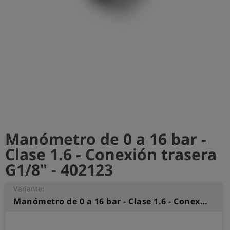
shield
Registro
Manómetro de 0 a 16 bar -
Clase 1.6 - Conexión trasera
G1/8" - 402123
Variante:
Manómetro de 0 a 16 bar - Clase 1.6 - Conexión trasera G1/8"