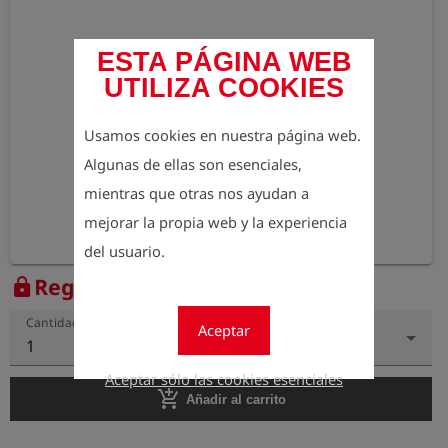
ESTA PÁGINA WEB
UTILIZA COOKIES
Usamos cookies en nuestra página web.
Algunas de ellas son esenciales,
mientras que otras nos ayudan a
mejorar la propia web y la experiencia
del usuario.
Regístrese para ver el precio
lock
Cantidad
Aceptar
1
Aceptar sólo las cookies esenciales
add_shopping_cart
Añadir al carrito