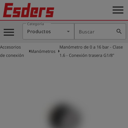
menu
Categoría
Productos
menu
search
Productos
Buscar
Blog
Accesorios
Manómetro de 0 a 16 bar - Clase
Aplicaciones
arrow_right
arrow_right
Manómetros
de conexión
1.6 - Conexión trasera G1/8"
Soporte
Empresa
Contacto
Español
Iniciar
account_circle
sesión