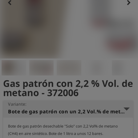
keyboard_arrow_left
keyboard_arrow_right
shield
Registro
Gas patrón con 2,2 % Vol. de
metano - 372006
Variante:
Bote de gas patrón con un 2,2 Vol.% de metano - Solo 12
Bote de gas patrón desechable "Solo" con 2,2 Vol% de metano 
(CH4) en aire sintético. Bote de 1 litro a unos 12 bares.
