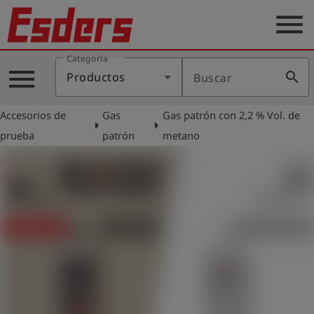
menu
Categoría
Productos
menu
search
Productos
Buscar
Blog
Accesorios de
Gas
Gas patrón con 2,2 % Vol. de
Aplicaciones
arrow_right
arrow_right
prueba
patrón
metano
Soporte
Empresa
Contacto
Español
Iniciar
account_circle
sesión