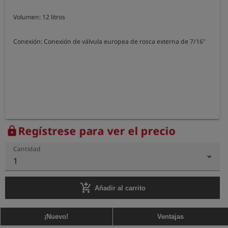
Volumen: 12 litros

Conexión: Conexión de válvula europea de rosca externa de 7/16"
Regístrese para ver el precio
lock
Cantidad
1
add_shopping_cart
Añadir al carrito
¡Nuevo!
Ventajas