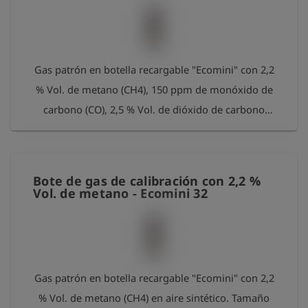
Gas patrón en botella recargable "Ecomini" con 2,2
% Vol. de metano (CH4), 150 ppm de monóxido de
carbono (CO), 2,5 % Vol. de dióxido de carbono
(CO2) y 15 % Vol. de oxígeno en nitrógeno (N2).
Tamaño aprox. de la botella: 0.85 litros a 70 bares
Volumen: aprox. 60 litros Conexión: Conexión de
Bote de gas de calibración con 2,2 %
válvula UNF de rosca interna de 5/8"-18 Nota
Vol. de metano - Ecomini 32
importante: Por favor, devuelva las botellas vacías a
Esders GmbH después de su uso. Nosotros las
recargaremos. Como agradecimiento por su
contribución a la protección del medio ambiente,
Gas patrón en botella recargable "Ecomini" con 2,2
recibirá un paquete gratuito de 100 mediciones
% Vol. de metano (CH4) en aire sintético. Tamaño