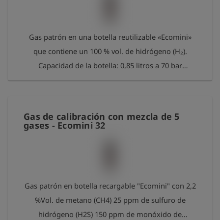
contribución a la protección del medio ambiente,
recibirá un paquete gratuito de 100 mediciones
Esders Connect.
Gas patrón en una botella reutilizable «Ecomini»
que contiene un 100 % vol. de hidrógeno (H₂).
Capacidad de la botella: 0,85 litros a 70 bar
Contenido: aprox. 60 litros Conexión: conexión de
válvula IG 5/8“-18-UNF Por favor, devuelva las
botellas vacías a Esders GmbH después de su uso.
Gas de calibración con mezcla de 5
Nos encargaremos de reacondicionarlas y
gases - Ecomini 32
rellenarlas. Como agradecimiento por su
contribución a la protección del medio ambiente,
recibirá un paquete gratuito de 100 mediciones
Esders Connect.
Gas patrón en botella recargable "Ecomini" con 2,2
%Vol. de metano (CH4) 25 ppm de sulfuro de
hidrógeno (H2S) 150 ppm de monóxido de