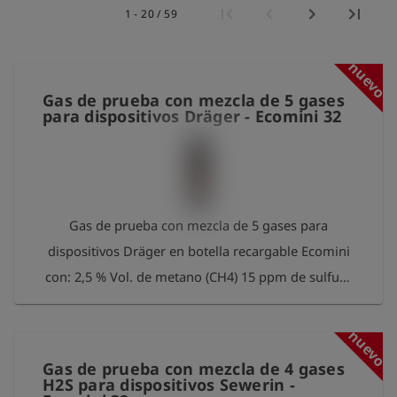
1 - 20 / 59
nuevo
Gas de prueba con mezcla de 5 gases
para dispositivos Dräger - Ecomini 32
Gas de prueba con mezcla de 5 gases para
dispositivos Dräger en botella recargable Ecomini
con: 2,5 % Vol. de metano (CH4) 15 ppm de sulfuro
de hidrógeno (H2S) 50 ppm de monóxido de
carbono (CO) 2 % Vol. de dióxido de carbono (CO2)
nuevo
18 % Vol. de oxígeno (O2) en nitrógeno (N2).
Gas de prueba con mezcla de 4 gases
Tamaño de la botella: 0,85 litros a 37 bar
H2S para dispositivos Sewerin -