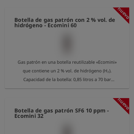
60 litros. Conexión: conexión de válvula de rosca
nuevo
interna de 5/8"-18-UNF. Devuelva las botellas vacías
Botella de gas patrón con 2 % vol. de
a Esders GmbH después de su uso. Nosotros las
hidrógeno - Ecomini 60
recargaremos. Como agradecimiento por su
contribución a la protección del medio ambiente,
recibirá un paquete gratuito de 100 mediciones
Esders Connect.
Gas patrón en una botella reutilizable «Ecomini»
que contiene un 2 % vol. de hidrógeno (H₂).
Capacidad de la botella: 0,85 litros a 70 bar
Contenido: aprox. 60 litros Conexión: conexión de
válvula IG 5/8“-18-UNF Por favor, devuelva las
nuevo
botellas vacías a Esders GmbH después de su uso.
Botella de gas patrón SF6 10 ppm -
Nos encargaremos de reacondicionarlas y
Ecomini 32
rellenarlas. Como agradecimiento por su
contribución a la protección del medio ambiente,