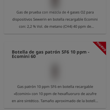
procesaremos y recargaremos. Como
agradecimiento por su contribución a la protección
Gas de prueba con mezcla de 4 gases O2 para
del medio ambiente, recibirá un paquete gratuito
dispositivos Sewerin en botella recargable Ecomini
de 100 mediciones para Esders Connect.
con: 2,2 % Vol. de metano (CH4) 40 ppm de
monóxido de carbono (CO) 2 % Vol. de dióxido de
carbono (CO2) 17,5 % Vol. de oxígeno (O2) en
nuevo
nitrógeno (N2). Tamaño de la botella: 0,85 litros a
Botella de gas patrón SF6 10 ppm -
37 bar Contenido: aprox. 31,5 litros Conexión:
Ecomini 60
Conexión de válvula UNF de rosca interna de
5/8"-18 Por favor, devuelva las botellas vacías a
Esders GmbH después de su uso. Las
procesaremos y recargaremos. Como
Gas patrón 10 ppm SF6 en botella recargable
agradecimiento por su contribución a la protección
«Ecomini» con 10 ppm de hexafluoruro de azufre
del medio ambiente, recibirá un paquete gratuito
en aire sintético. Tamaño aproximado de la botella:
de 100 mediciones para Esders Connect.
0,85 litros a aproximadamente 70 bar. Contenido: