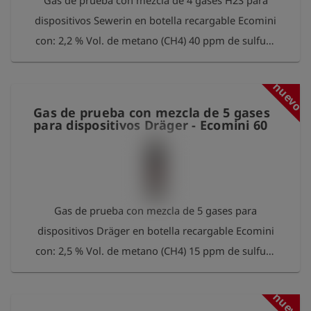
Gas de prueba con mezcla de 4 gases H2S para
recibirá un paquete gratuito de 100 mediciones
dispositivos Sewerin en botella recargable Ecomini
Esders Connect.
con: 2,2 % Vol. de metano (CH4) 40 ppm de sulfuro
de hidrógeno (H2S) 40 ppm de monóxido de
carbono (CO) 2,0 % Vol. de dióxido de carbono
nuevo
(CO2) en nitrógeno (N2) Tamaño de la botella: 0.85
Gas de prueba con mezcla de 5 gases
litros a 70 bares Volumen: 60 litros Conexión:
para dispositivos Dräger - Ecomini 60
Conexión de válvula UNF de rosca interna de
5/8"-18 Por favor, devuelva las botellas vacías a
Esders GmbH después de su uso. Nosotros las
recargaremos. Como agradecimiento por su
Gas de prueba con mezcla de 5 gases para
contribución a la protección del medio ambiente,
dispositivos Dräger en botella recargable Ecomini
recibirá un paquete gratuito de 100 mediciones
con: 2,5 % Vol. de metano (CH4) 15 ppm de sulfuro
Esders Connect.
de hidrógeno (H2S) 50 ppm de monóxido de
carbono (CO) 2 % Vol. de dióxido de carbono (CO2)
nuevo