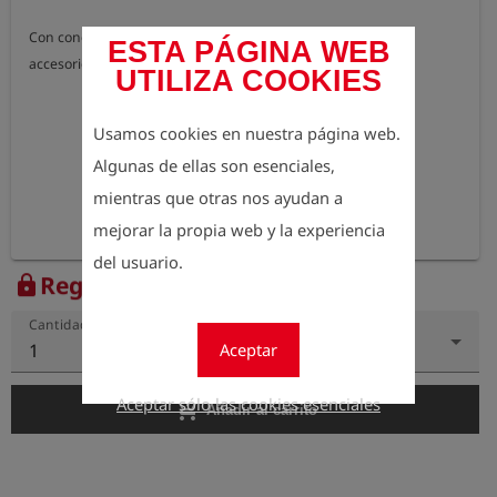
Con conexiones y acoplamientos serie 21. No incluye más 
ESTA PÁGINA WEB
accesorios.
UTILIZA COOKIES
Usamos cookies en nuestra página web.
Algunas de ellas son esenciales,
mientras que otras nos ayudan a
mejorar la propia web y la experiencia
del usuario.
Regístrese para ver el precio
lock
Cantidad
Aceptar
1
Aceptar sólo las cookies esenciales
add_shopping_cart
Añadir al carrito