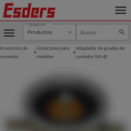
menu
Categoría
Productos
menu
search
Productos
Buscar
Blog
Accesorios de
Conectores para
Adaptador de prueba de
Aplicaciones
arrow_right
arrow_right
conexión
medidor
contador DN 40
Soporte
Empresa
Contacto
Español
Iniciar
account_circle
sesión