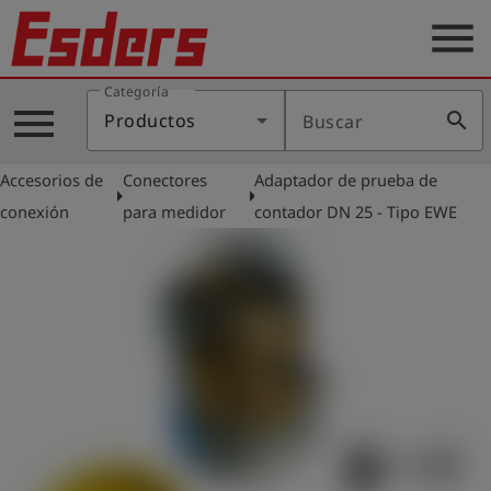
menu
Categoría
Productos
menu
search
Productos
Buscar
Blog
Accesorios de
Conectores
Adaptador de prueba de
Aplicaciones
arrow_right
arrow_right
conexión
para medidor
contador DN 25 - Tipo EWE
Soporte
Empresa
Contacto
Español
Iniciar
account_circle
sesión