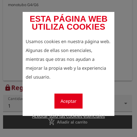
monotubo G4/G6
ESTA PÁGINA WEB
UTILIZA COOKIES
Usamos cookies en nuestra página web.
Algunas de ellas son esenciales,
mientras que otras nos ayudan a
mejorar la propia web y la experiencia
del usuario.
Regístrese para ver el precio
lock
Cantidad
Aceptar
1
Aceptar sólo las cookies esenciales
add_shopping_cart
Añadir al carrito