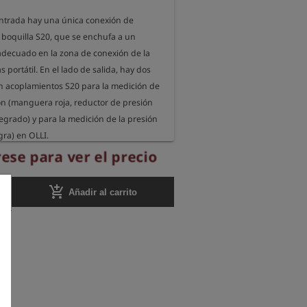
entrada hay una única conexión de 
oquilla S20, que se enchufa a un 
decuado en la zona de conexión de la 
 portátil. En el lado de salida, hay dos 
acoplamientos S20 para la medición de 
ón (manguera roja, reductor de presión 
egrado) y para la medición de la presión 
ra) en OLLI.
ese para ver el precio
add_shopping_cart
Añadir al carrito