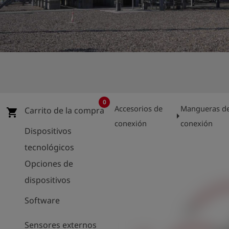
shield
Registro
0
Accesorios de
Mangueras d
Carrito de la compra
shopping_cart
arrow_right
conexión
conexión
Dispositivos
tecnológicos
Opciones de
dispositivos
Software
Sensores externos