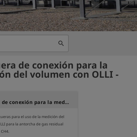
search
ra de conexión para la
ón del volumen con OLLI -
Manguera de conexión para la medición del volumen con OLLI
eras para el uso de la medición del 
LI para la antorcha de gas residual

 CH4.
