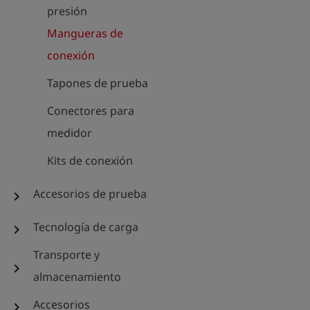
presión
Mangueras de
conexión
Tapones de prueba
Conectores para
medidor
Kits de conexión
Accesorios de prueba
chevron_right
Tecnología de carga
chevron_right
Transporte y
chevron_right
almacenamiento
Accesorios
chevron_right