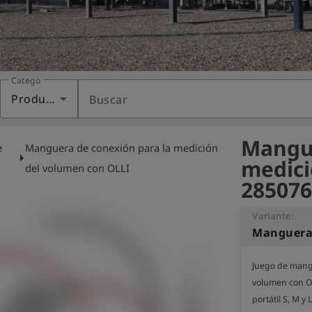
Categoría
Productos
Buscar
Mangue
e
Manguera de conexión para la medición
arrow_right
medici
del volumen con OLLI
285076
Variante:
Juego de mangu
volumen con OL
portátil S, M y L