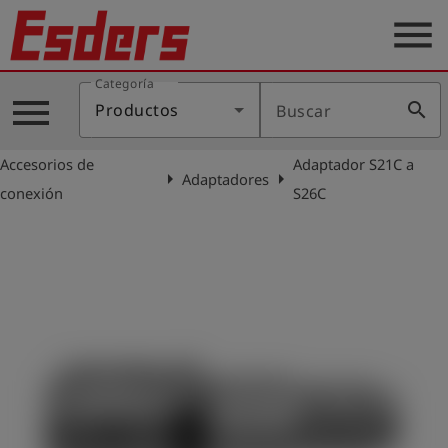
menu
Categoría
Productos
menu
search
Productos
Buscar
Blog
Accesorios de
Adaptador S21C a
Aplicaciones
arrow_right
arrow_right
Adaptadores
conexión
S26C
Soporte
Empresa
Contacto
Español
Iniciar
account_circle
sesión