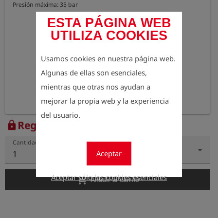
Presión máxima: 35 bar
ESTA PÁGINA WEB
UTILIZA COOKIES
Usamos cookies en nuestra página web.
Algunas de ellas son esenciales,
mientras que otras nos ayudan a
mejorar la propia web y la experiencia
del usuario.
Regístrese para ver el precio
lock
Cantidad
Aceptar
1
Aceptar sólo las cookies esenciales
add_shopping_cart
Añadir al carrito