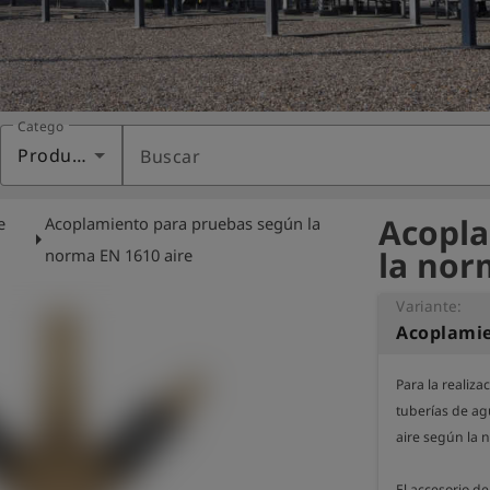
Categoría
Productos
Buscar
Acopla
e
Acoplamiento para pruebas según la
arrow_right
la nor
norma EN 1610 aire
Variante:
Para la realiz
tuberías de ag
aire según la 
El accesorio d