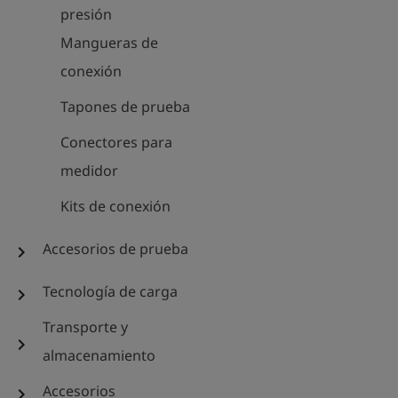
presión
Mangueras de
conexión
Tapones de prueba
Conectores para
medidor
Kits de conexión
Accesorios de prueba
chevron_right
Tecnología de carga
chevron_right
Transporte y
chevron_right
almacenamiento
Accesorios
chevron_right