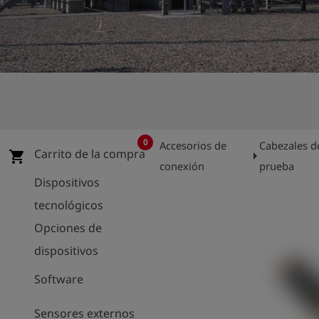
shield
Registro
0
Accesorios de
Cabezales d
Carrito de la compra
arrow_right
shopping_cart
conexión
prueba
Dispositivos
tecnológicos
Opciones de
dispositivos
Software
Sensores externos