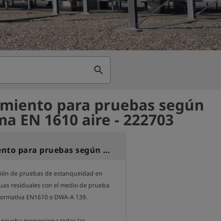
search
miento para pruebas según
ma EN 1610 aire - 222703
Acoplamiento para pruebas según la norma EN 1610 aire
ación de pruebas de estanqueidad en 
uas residuales con el medio de prueba 
normativa EN1610 o DWA-A 139.

e prueba proporciona todas las 