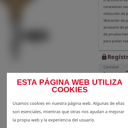
conexiones nec
reducción de pr
liberación de p
accesorio de p
de prueba med
para poder real
Están disponibl
Regístr
lock
- Boquilla de a
Cantidad
bola para aume
1
- Válvula de s
ESTA PÁGINA WEB UTILIZA
disparo de 300
COOKIES
- Válvula de bo
presión

Usamos cookies en nuestra página web. Algunas de ellas
- Acoplamiento
sensor de pres
son esenciales, mientras que otras nos ayudan a mejorar
- Boquilla de a
la propia web y la experiencia del usuario.
a la cámara d