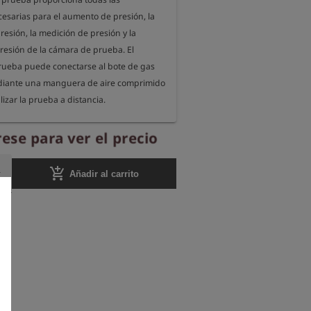
esarias para el aumento de presión, la 
esión, la medición de presión y la 
resión de la cámara de prueba. El 
rueba puede conectarse al bote de gas 
iante una manguera de aire comprimido 
izar la prueba a distancia.

es las siguientes conexiones:

ese para ver el precio
ire comprimido serie 26 con válvula de 
nto de presión

add_shopping_cart
Añadir al carrito
obrepresión de seguridad con presión de 
 mbar

la con silenciador para la descarga de 
 de rosca 1620 para la conexión de un 
ión EDS2-P

ire comprimido serie 26 para la conexión 
e pruebas