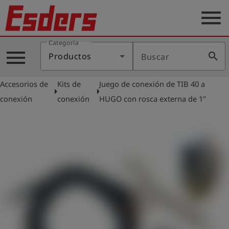
menu
Categoría
Productos
menu
search
Productos
Buscar
Blog
Accesorios de
Kits de
Juego de conexión de TIB 40 a
Aplicaciones
arrow_right
arrow_right
conexión
conexión
HUGO con rosca externa de 1"
Soporte
Empresa
Contacto
Español
Iniciar
account_circle
sesión