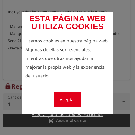
Incluye todos los componentes entre el TIB 40 y la tubería:  

ESTA PÁGINA WEB
UTILIZA COOKIES
- Manómetro, acodado, con boquilla 2520  

- Manguera de conexión, longitud 5 m, boquillas en ambos lados 
Usamos cookies en nuestra página web.
Serie 21 

- Pieza de prueba HUGO con rosca exterior de 1"
Algunas de ellas son esenciales,
mientras que otras nos ayudan a
mejorar la propia web y la experiencia
del usuario.
Regístrese para ver el precio
lock
Cantidad
Aceptar
1
Aceptar sólo las cookies esenciales
add_shopping_cart
Añadir al carrito