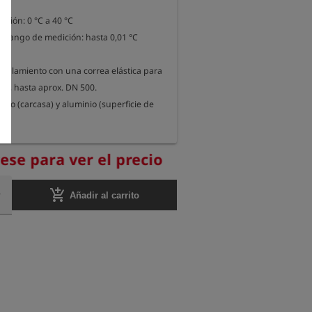
ción: 0 °C a 40 °C

l rango de medición: hasta 0,01 °C

°C

oplamiento con una correa elástica para 
ería, hasta aprox. DN 500.

ético (carcasa) y aluminio (superficie de 
se realiza externamente en un laboratorio 
rese para ver el precio
editado por DAkkS.

add_shopping_cart
Añadir al carrito
 adecuado para medir la temperatura 
uebas de presión conforme a la DVGW G 
 FW 602.