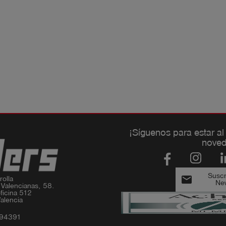
¡Síguenos para estar al
noved
Suscri
email
olla

New
 Valencianas, 58.

ficina 512

alencia
994391