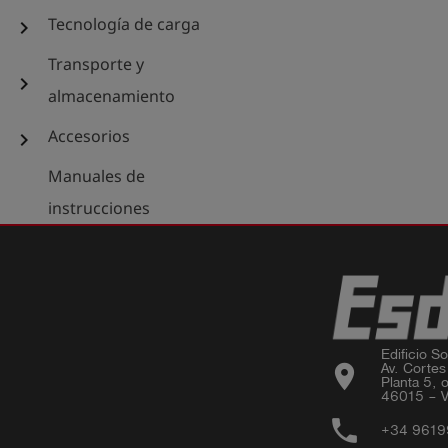
Tecnología de carga
chevron_right
Transporte y
chevron_right
almacenamiento
Accesorios
chevron_right
Manuales de
instrucciones
Edificio Sor
location_on
Av. Cortes
Planta 5, o
46015 – V
phone
+34 961