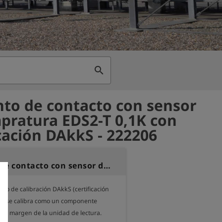
search
to de contacto con sensor
pratura EDS2-T 0,1K con
icación DAkkS - 222206
Elemento de contacto con sensor de tempratura EDS2-T 0,1K con certificación DAkkS
cado de calibración DAkkS (certificación 
nsor se calibra como un componente 
 al margen de la unidad de lectura.
