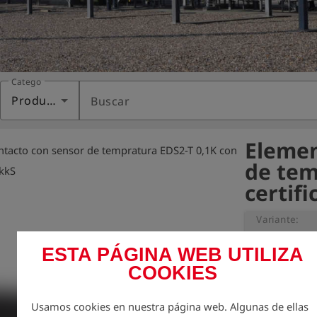
Categoría
Productos
Buscar
Elemen
ntacto con sensor de tempratura EDS2-T 0,1K con
de tem
AkkS
certif
Variante:
ESTA PÁGINA WEB UTILIZA
COOKIES
Incluye certifi
inicial). El se
independiente,
Usamos cookies en nuestra página web. Algunas de ellas