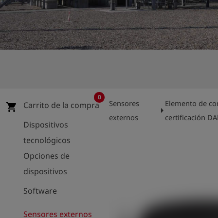
shield
Registro
0
Sensores
Elemento de co
Carrito de la compra
shopping_cart
arrow_right
externos
certificación D
Dispositivos
tecnológicos
Opciones de
dispositivos
Software
Sensores externos