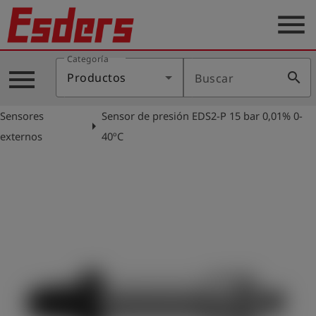
menu
Categoría
Productos
menu
search
Productos
Buscar
Blog
Sensores
Sensor de presión EDS2-P 15 bar 0,01% 0-
Aplicaciones
arrow_right
externos
40ºC
Soporte
Empresa
Contacto
Español
Iniciar
account_circle
sesión