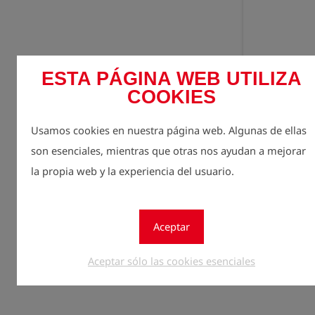
ESTA PÁGINA WEB UTILIZA
COOKIES
Usamos cookies en nuestra página web. Algunas de ellas
Regíst
lock
son esenciales, mientras que otras nos ayudan a mejorar
Cantidad
la propia web y la experiencia del usuario.
1
Aceptar
Aceptar sólo las cookies esenciales