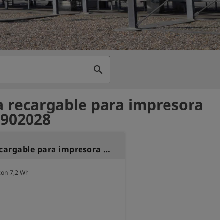
search
a recargable para impresora
- 902028
Batería recargable para impresora delta
con 7,2 Wh