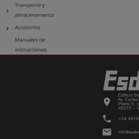
Transporte y
chevron_right
almacenamiento
Accesorios
chevron_right
Manuales de
instrucciones
Edificio Sor
location_on
Av. Cortes
Planta 5, o
46015 – V
phone
+34 961
email
info@esde