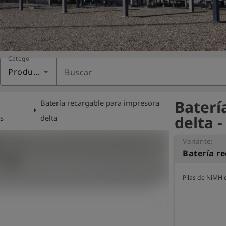
Categoría
Productos
Buscar
Baterí
Batería recargable para impresora
arrow_right
delta 
s
delta
Variante:
Pilas de NiMH 