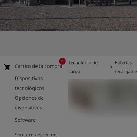
shield
Registro
0
Tecnología de
Baterías
Carrito de la compra
arrow_right
shopping_cart
carga
recargable
Dispositivos
tecnológicos
Opciones de
dispositivos
Software
Sensores externos