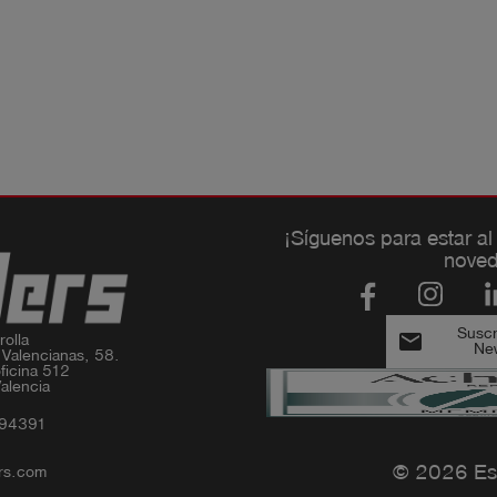
¡Síguenos para estar al
noved
Suscri
email
olla

New
 Valencianas, 58.

ficina 512

alencia
994391
© 2026 Es
rs.com