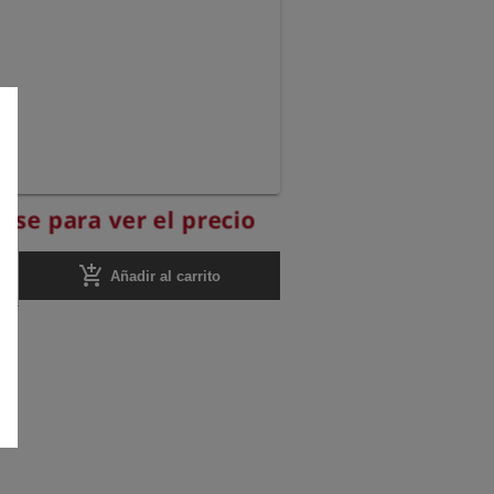
rese para ver el precio
add_shopping_cart
Añadir al carrito