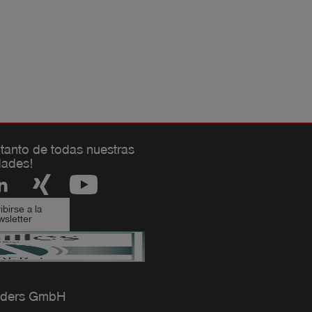
 tanto de todas nuestras
ades!
birse a la
sletter
ders GmbH