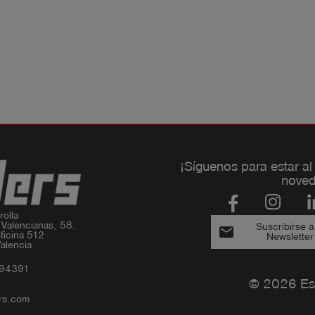
¡Síguenos para estar al
noved
olla

 Valencianas, 58.

Suscribirse a
email
ficina 512

Newsletter
alencia
994391
© 2026 Es
rs.com