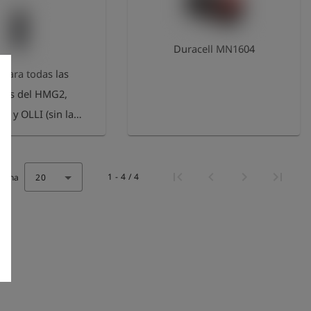
Duracell MN1604
 para todas las
ntes del HMG2,
 y OLLI (sin la
ón de medición
ertificada)
1 - 4 / 4
ágina
20