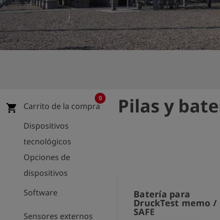
shield
Registro
0
Pilas y bat
Carrito de la compra
shopping_cart
Dispositivos
tecnológicos
Opciones de
dispositivos
Software
Batería para
DruckTest memo /
SAFE
Sensores externos