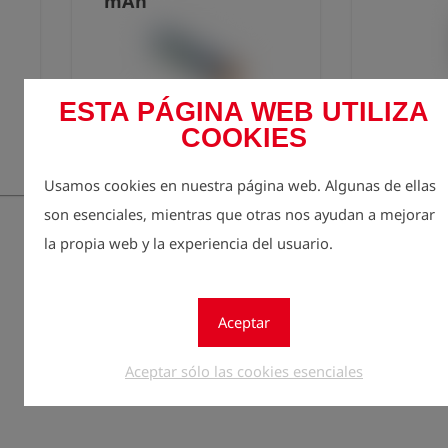
mAh
Válida
ESTA PÁGINA WEB UTILIZA
Para todas las variantes de
COOKIES
varia
HMG2
HMG2 EX
Usamos cookies en nuestra página web. Algunas de ellas
funci
son esenciales, mientras que otras nos ayudan a mejorar
c
la propia web y la experiencia del usuario.
Entradas por p
Aceptar
Aceptar sólo las cookies esenciales