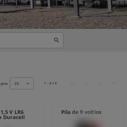
search
1 - 4 / 4
ágina
20
 1,5 V LR6
Pila de 9 voltios
 Duracell