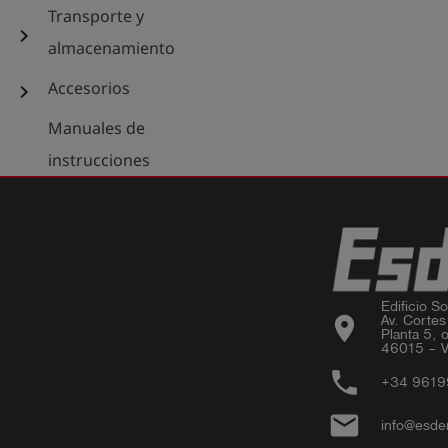
Transporte y
chevron_right
almacenamiento
Accesorios
chevron_right
Manuales de
instrucciones
Edificio Sor
location_on
Av. Cortes
Planta 5, o
46015 – V
phone
+34 961
email
info@esde