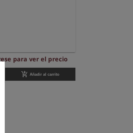
ese para ver el precio
add_shopping_cart
Añadir al carrito