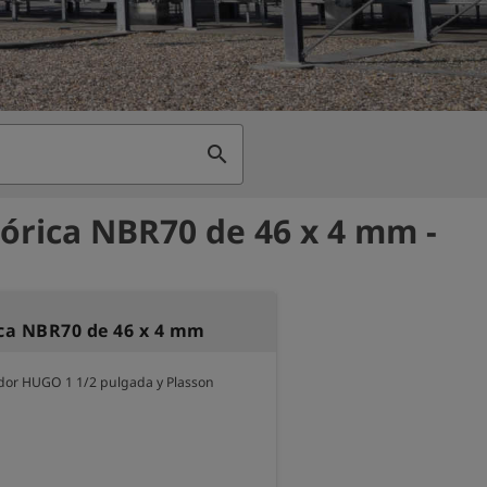
search
tórica NBR70 de 46 x 4 mm -
ica NBR70 de 46 x 4 mm
ador HUGO 1 1/2 pulgada y Plasson