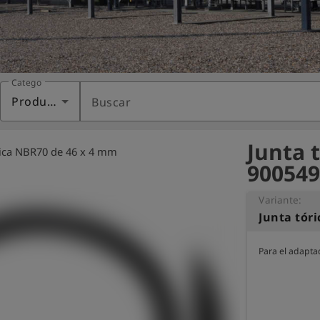
Categoría
Productos
Buscar
Junta 
rica NBR70 de 46 x 4 mm
900549
Variante:
Junta tór
Para el adapt