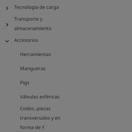
Tecnología de carga
chevron_right
Transporte y
chevron_right
almacenamiento
Accesorios
expand_more
Herramientas
Mangueras
Pigs
Válvulas esféricas
Codos, piezas
transversales y en
forma de Y