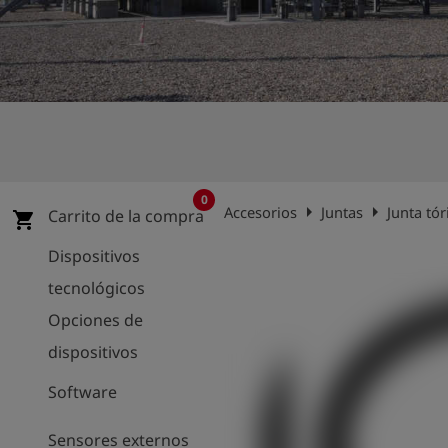
shield
Registro
0
arrow_right
arrow_right
Accesorios
Juntas
Junta tó
Carrito de la compra
shopping_cart
Dispositivos
tecnológicos
Opciones de
dispositivos
Software
Sensores externos