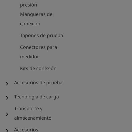
presión
Mangueras de
conexión
Tapones de prueba
Conectores para
medidor
Kits de conexión
Accesorios de prueba
chevron_right
Tecnología de carga
chevron_right
Transporte y
chevron_right
almacenamiento
Accesorios
chevron_right