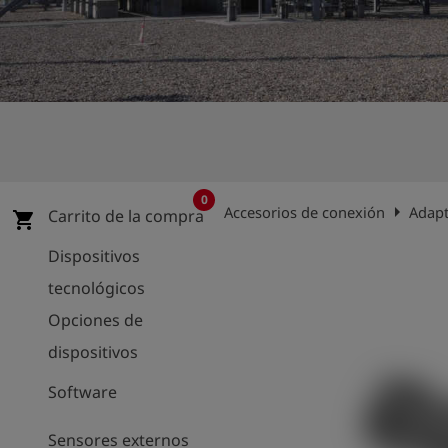
shield
Registro
0
arrow_right
Accesorios de conexión
Adap
Carrito de la compra
shopping_cart
Dispositivos
tecnológicos
Opciones de
dispositivos
Software
Sensores externos