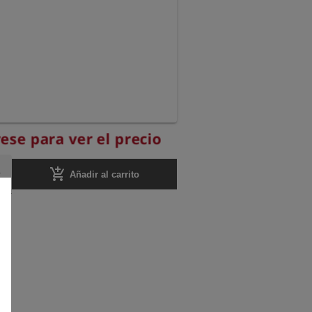
ese para ver el precio
add_shopping_cart
Añadir al carrito