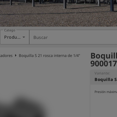
Categoría
Productos
Buscar
Boquill
arrow_right
tadores
Boquilla S 21 rosca interna de 1/4"
900017
Variante:
Boquilla S
Presión máxima