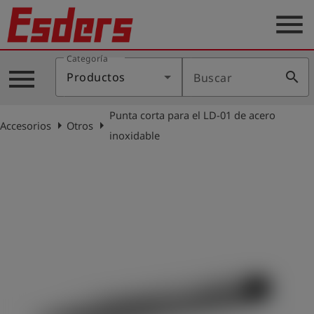
menu
Categoría
Productos
menu
search
Productos
Buscar
Blog
Punta corta para el LD-01 de acero
Aplicaciones
arrow_right
arrow_right
Accesorios
Otros
inoxidable
Soporte
Empresa
Contacto
Español
Iniciar
account_circle
sesión