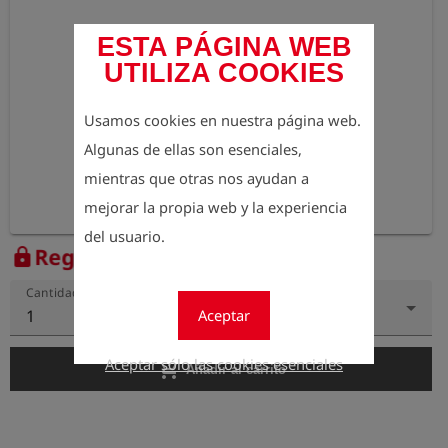
ESTA PÁGINA WEB
UTILIZA COOKIES
Usamos cookies en nuestra página web.
Algunas de ellas son esenciales,
mientras que otras nos ayudan a
mejorar la propia web y la experiencia
del usuario.
Regístrese para ver el precio
lock
Cantidad
Aceptar
1
Aceptar sólo las cookies esenciales
add_shopping_cart
Añadir al carrito