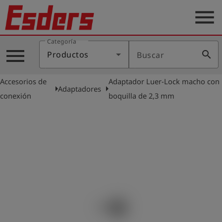
menu
Categoría
Productos
menu
search
Productos
Buscar
Blog
Accesorios de
Adaptador Luer-Lock macho con
Aplicaciones
arrow_right
arrow_right
Adaptadores
conexión
boquilla de 2,3 mm
Soporte
Empresa
Contacto
Español
Iniciar
account_circle
sesión