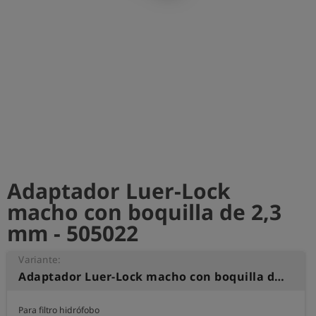
shield
Registro
Adaptador Luer-Lock
macho con boquilla de 2,3
mm - 505022
Variante:
Adaptador Luer-Lock macho con boquilla de 2,3 mm
Para filtro hidrófobo