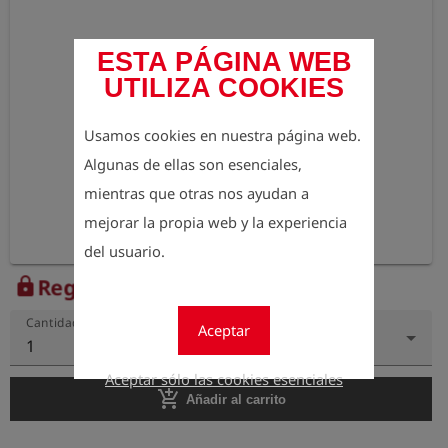
ESTA PÁGINA WEB
UTILIZA COOKIES
Usamos cookies en nuestra página web.
Algunas de ellas son esenciales,
mientras que otras nos ayudan a
mejorar la propia web y la experiencia
del usuario.
Regístrese para ver el precio
lock
Cantidad
Aceptar
1
Aceptar sólo las cookies esenciales
add_shopping_cart
Añadir al carrito