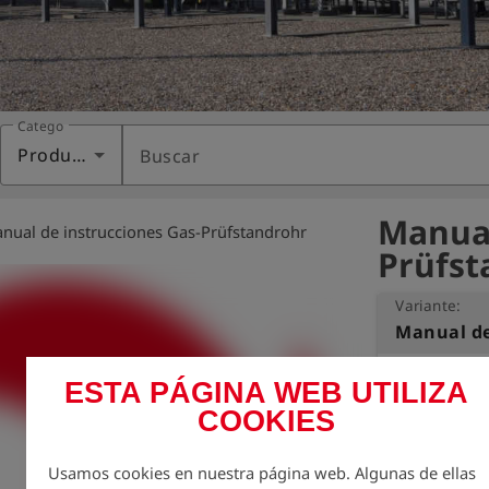
Categoría
Productos
Buscar
Manual
nual de instrucciones Gas-Prüfstandrohr
Prüfst
Variante:
La protección 
ESTA PÁGINA WEB UTILIZA
nosotros.

COOKIES
Por ello, quere
posibles.

Usamos cookies en nuestra página web. Algunas de ellas
Esto incluye t