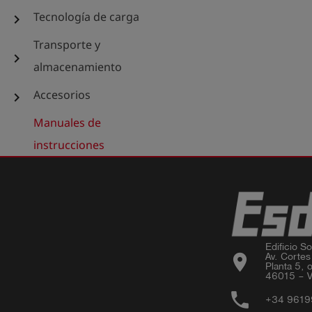
Tecnología de carga
chevron_right
Transporte y
chevron_right
almacenamiento
Accesorios
chevron_right
Manuales de
instrucciones
Edificio Sor
location_on
Av. Cortes
Planta 5, o
46015 – V
phone
+34 961