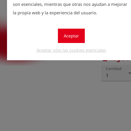
son esenciales, mientras que otras nos ayudan a mejorar
instrucciones d
la propia web y la experiencia del usuario.
Ponemos a su d
instrucciones d
disponible en 
Si necesita un
Aceptar
posible.

Donamos el 100
Aceptar sólo las cookies esenciales
una organizaci
Regístr
lock
proteger el me
Cantidad
1
En nuestro sit
proyecto u org