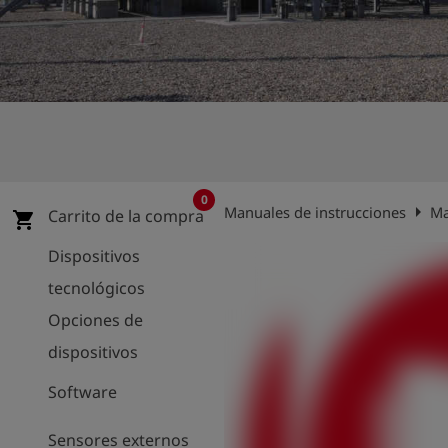
shield
Registro
0
arrow_right
Manuales de instrucciones
Ma
Carrito de la compra
shopping_cart
Dispositivos
tecnológicos
Opciones de
dispositivos
Software
Sensores externos