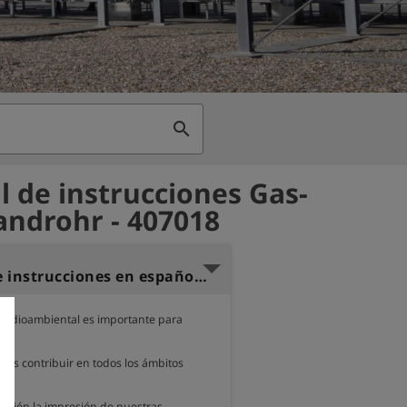
search
 de instrucciones Gas-
androhr - 407018
Manual de instrucciones en español para tubo de prueba de gas
medioambiental es importante para 
mos contribuir en todos los ámbitos 
ambién la impresión de nuestras 