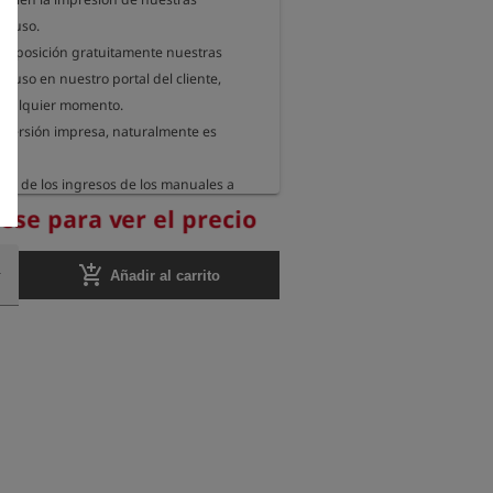
e uso.

isposición gratuitamente nuestras 
e uso en nuestro portal del cliente, 
cualquier momento.

a versión impresa, naturalmente es 
% de los ingresos de los manuales a 
ón sin ánimo de lucro dedicada a 
ese para ver el precio
dio ambiente.

add_shopping_cart
Añadir al carrito
io web, informamos cada año a qué 
anización enviamos nuestra donación.