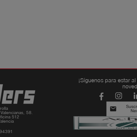
¡Síguenos para estar al
noved
Suscri
email
olla

New
 Valencianas, 58.

ficina 512

alencia
994391