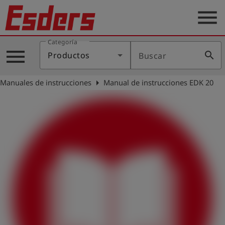
menu
Categoría
Productos
menu
search
Productos
Buscar
Blog
arrow_right
Manuales de instrucciones
Manual de instrucciones EDK 20
Aplicaciones
Soporte
Empresa
Contacto
Español
Iniciar
account_circle
sesión