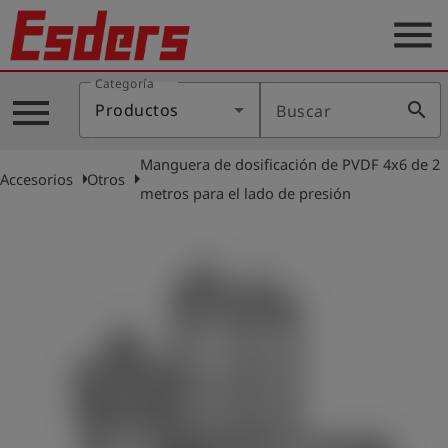
menu
Categoría
Productos
menu
search
Productos
Buscar
Blog
Manguera de dosificación de PVDF 4x6 de 2
Aplicaciones
arrow_right
arrow_right
Accesorios
Otros
metros para el lado de presión
Soporte
Empresa
Contacto
Español
Iniciar
account_circle
sesión