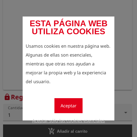
ESTA PÁGINA WEB
UTILIZA COOKIES
Usamos cookies en nuestra página web.
Algunas de ellas son esenciales,
mientras que otras nos ayudan a
mejorar la propia web y la experiencia
del usuario.
Regístrese para ver el precio
lock
Aceptar
Cantidad
1
Aceptar sólo las cookies esenciales
add_shopping_cart
Añadir al carrito