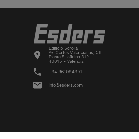
Edificio Sorolla

location_on
Av. Cortes Valencianas, 58.

Planta 5, oficina 512

46015 – Valencia
phone
+34 961994391
email
info@esders.com