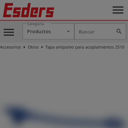
menu
Categoría
Productos
menu
search
Productos
Buscar
Blog
arrow_right
arrow_right
Accesorios
Otros
Tapa antipolvo para acoplamientos 2510
Aplicaciones
Soporte
Empresa
Contacto
Español
Iniciar
account_circle
sesión