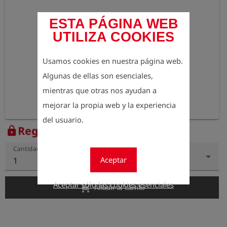
ESTA PÁGINA WEB
UTILIZA COOKIES
Usamos cookies en nuestra página web.
Algunas de ellas son esenciales,
mientras que otras nos ayudan a
mejorar la propia web y la experiencia
del usuario.
Regístrese para ver el precio
lock
Cantidad
Aceptar
1
Aceptar sólo las cookies esenciales
add_shopping_cart
Añadir al carrito