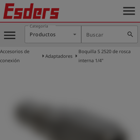
menu
Categoría
Productos
menu
search
Productos
Buscar
Blog
Accesorios de
Boquilla S 2520 de rosca
Aplicaciones
arrow_right
arrow_right
Adaptadores
conexión
interna 1/4"
Soporte
Empresa
Contacto
Español
Iniciar
account_circle
sesión