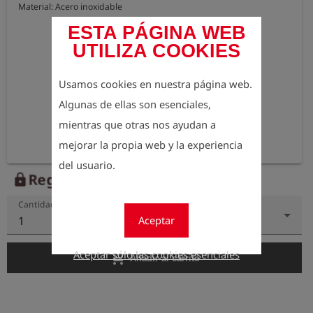
Material: Acero inoxidable
ESTA PÁGINA WEB
UTILIZA COOKIES
Usamos cookies en nuestra página web.
Algunas de ellas son esenciales,
mientras que otras nos ayudan a
mejorar la propia web y la experiencia
del usuario.
Regístrese para ver el precio
lock
Cantidad
Aceptar
1
Aceptar sólo las cookies esenciales
add_shopping_cart
Añadir al carrito