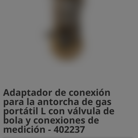
shield
Registro
Adaptador de conexión
para la antorcha de gas
portátil L con válvula de
bola y conexiones de
medición - 402237