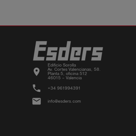
Edificio Sorolla

location_on
Av. Cortes Valencianas, 58.

Planta 5, oficina 512

46015 – Valencia
phone
+34 961994391
email
info@esders.com