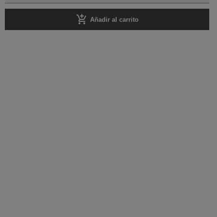
add_shopping_cart
Añadir al carrito