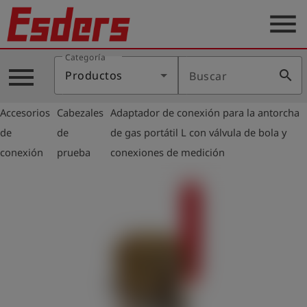
menu
Categoría
Productos
menu
search
Productos
Buscar
Blog
Accesorios
Cabezales
Adaptador de conexión para la antorcha
Aplicaciones
arrow_right
arrow_right
de
de
de gas portátil L con válvula de bola y
Soporte
conexión
prueba
conexiones de medición
Empresa
Contacto
Español
Iniciar
account_circle
sesión