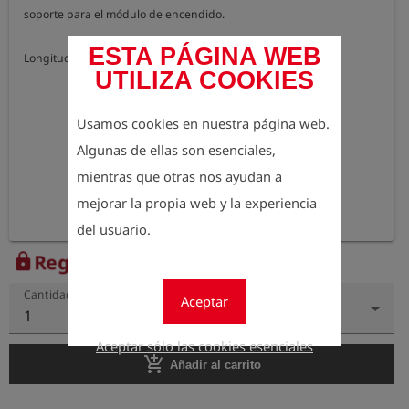
soporte para el módulo de encendido.

ESTA PÁGINA WEB
Longitud total: 1 metro
UTILIZA COOKIES
Usamos cookies en nuestra página web.
Algunas de ellas son esenciales,
mientras que otras nos ayudan a
mejorar la propia web y la experiencia
del usuario.
Regístrese para ver el precio
lock
Cantidad
Aceptar
1
Aceptar sólo las cookies esenciales
add_shopping_cart
Añadir al carrito