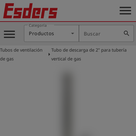
menu
Categoría
Productos
menu
search
Productos
Buscar
Blog
Tubos de ventilación
Tubo de descarga de 2" para tubería
Aplicaciones
arrow_right
de gas
vertical de gas
Soporte
Empresa
Contacto
Español
Iniciar
account_circle
sesión