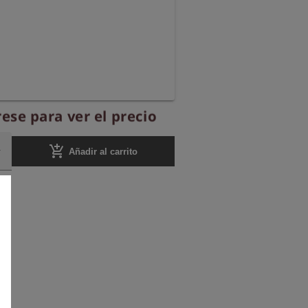
ese para ver el precio
add_shopping_cart
Añadir al carrito