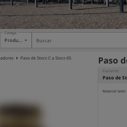
Categoría
Productos
Buscar
Paso d
arrow_right
tadores
Paso de Storz-C a Storz-65
Variante:
Paso de St
Material: latón