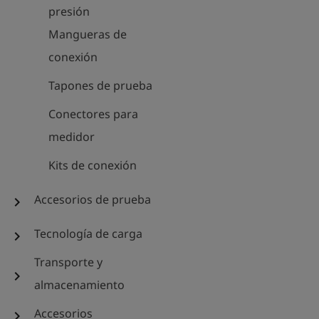
presión
Mangueras de
conexión
Tapones de prueba
Conectores para
medidor
Kits de conexión
Accesorios de prueba
chevron_right
Tecnología de carga
chevron_right
Transporte y
chevron_right
almacenamiento
Accesorios
chevron_right