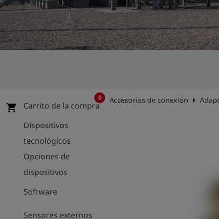
shield
Registro
0
arrow_right
Accesorios de conexión
Adap
Carrito de la compra
shopping_cart
Dispositivos
tecnológicos
Opciones de
dispositivos
Software
Sensores externos