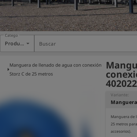
Categoría
Productos
Buscar
Mangue
e
Manguera de llenado de agua con conexión
arrow_right
conexi
Storz C de 25 metros
402022
Variante:
Manguera de ll
25 metros para
accesorios).
