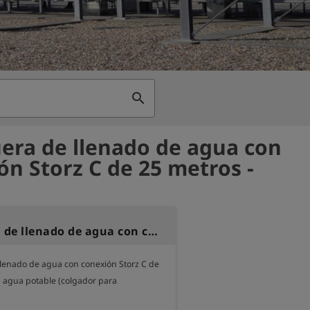
search
ra de llenado de agua con
ón Storz C de 25 metros -
Manguera de llenado de agua con conexión Storz C de 25 metros
enado de agua con conexión Storz C de 
 agua potable (colgador para 