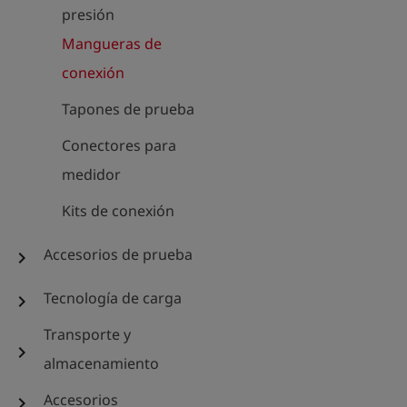
presión
Mangueras de
conexión
Tapones de prueba
Conectores para
medidor
Kits de conexión
Accesorios de prueba
chevron_right
Tecnología de carga
chevron_right
Transporte y
chevron_right
almacenamiento
Accesorios
chevron_right