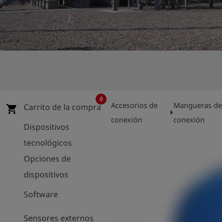
shield
Registro
0
Accesorios de
Mangueras d
Carrito de la compra
shopping_cart
arrow_right
conexión
conexión
Dispositivos
tecnológicos
Opciones de
dispositivos
Software
Sensores externos