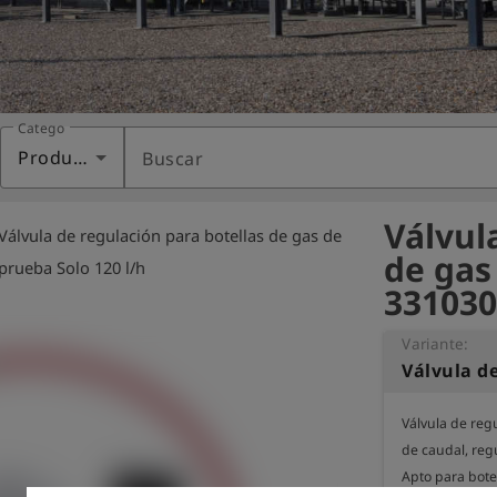
Categoría
Productos
Buscar
Válvul
Válvula de regulación para botellas de gas de
ht
de gas
prueba Solo 120 l/h
331030
Variante:
Válvula de regu
de caudal, reg
Apto para bote