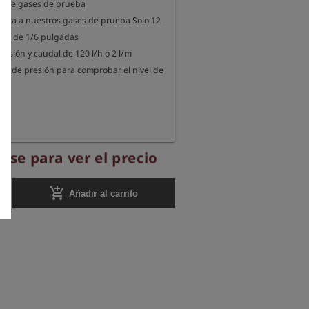
 l de gases de prueba

pta a nuestros gases de prueba Solo 12

ior de 1/6 pulgadas

resión y caudal de 120 l/h o 2 l/m

dor de presión para comprobar el nivel de 
rese para ver el precio
add_shopping_cart
Añadir al carrito