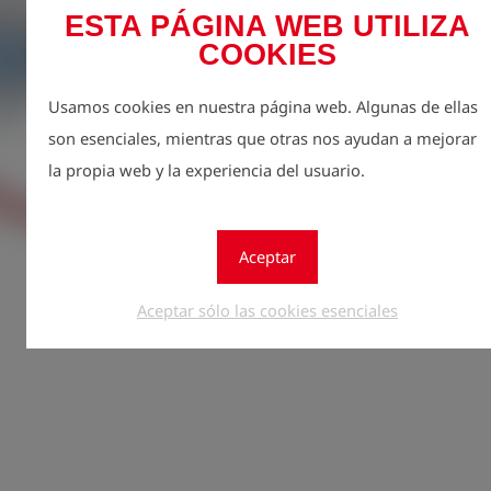
aluminio de 12
ESTA PÁGINA WEB UTILIZA
También se ada
COOKIES
Con rosca inter
Limitación de p
Usamos cookies en nuestra página web. Algunas de ellas
Incluye indica
son esenciales, mientras que otras nos ayudan a mejorar
llenado
la propia web y la experiencia del usuario.
Regíst
lock
Aceptar
Cantidad
Aceptar sólo las cookies esenciales
1