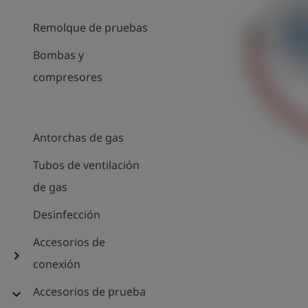
Remolque de pruebas
Bombas y
compresores
Antorchas de gas
Tubos de ventilación
de gas
Desinfección
Accesorios de
chevron_right
conexión
Accesorios de prueba
expand_more