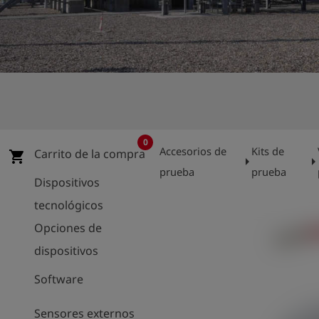
shield
Registro
0
Accesorios de
Kits de
Carrito de la compra
shopping_cart
arrow_right
arrow_rig
prueba
prueba
Dispositivos
tecnológicos
Opciones de
dispositivos
Software
Sensores externos