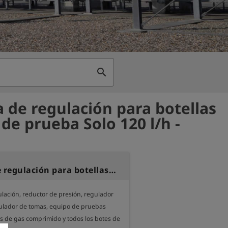
search
a de regulación para botellas
 de prueba Solo 120 l/h -
Válvula de regulación para botellas de gas de prueba Solo 120 l/h
lación, reductor de presión, regulador 
ulador de tomas, equipo de pruebas

s de gas comprimido y todos los botes de 