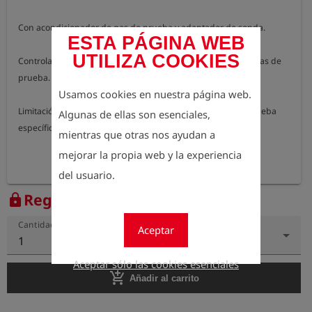
Con acondicionador de gas de prueba y adaptador de sonda. 

ESTA PÁGINA WEB
UTILIZA COOKIES
Controlador de muestreo para conexión directa a botes de gas de 
prueba. 

Usamos cookies en nuestra página web.
Limitación de presión y caudal para un caudal de gas de prueba 
Algunas de ellas son esenciales,
específico.
mientras que otras nos ayudan a
mejorar la propia web y la experiencia
del usuario.
Regístrese para ver el precio
lock
Cantidad
Aceptar
1
Aceptar sólo las cookies esenciales
add_shopping_cart
Añadir al carrito