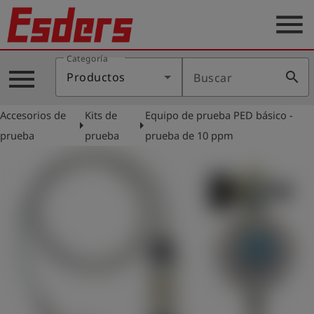
menu
Categoría
Productos
menu
search
Productos
Buscar
Blog
Accesorios de
Kits de
Equipo de prueba PED básico -
Aplicaciones
arrow_right
arrow_right
prueba
prueba
prueba de 10 ppm
Soporte
Empresa
Contacto
Español
Iniciar
account_circle
sesión