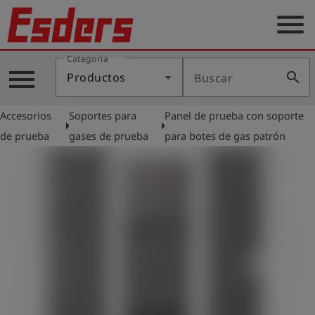
menu
Categoría
Productos
menu
search
Productos
Buscar
Blog
Accesorios
Soportes para
Panel de prueba con soporte
Aplicaciones
arrow_right
arrow_right
de prueba
gases de prueba
para botes de gas patrón
Soporte
Empresa
Contacto
Español
Iniciar
account_circle
sesión