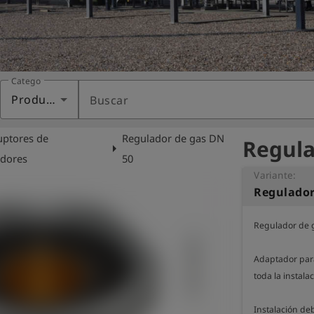
Categoría
Productos
Buscar
uptores de
Regulador de gas DN
Regula
arrow_right
adores
50
Variante:
Regulador
Regulador de g
Adaptador para
toda la instalac
Instalación deb