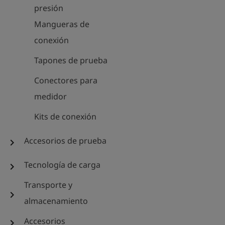
presión
Mangueras de
conexión
Tapones de prueba
Conectores para
medidor
Kits de conexión
Accesorios de prueba
chevron_right
Tecnología de carga
chevron_right
Transporte y
chevron_right
almacenamiento
Accesorios
chevron_right