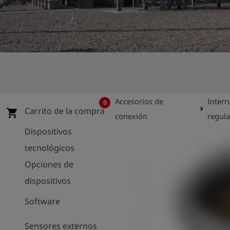
shield
Registro
Accesorios de
Interr
0
arrow_right
Carrito de la compra
shopping_cart
conexión
regul
Dispositivos
tecnológicos
Opciones de
dispositivos
Software
Sensores externos