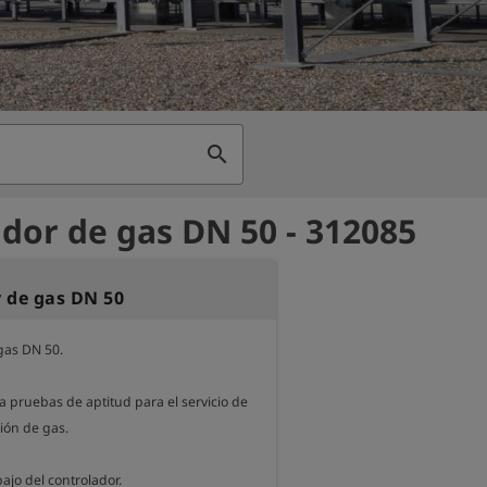
search
dor de gas DN 50 - 312085
 de gas DN 50
as DN 50.

 pruebas de aptitud para el servicio de 
ión de gas.

ajo del controlador.