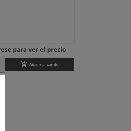
ese para ver el precio
add_shopping_cart
Añadir al carrito