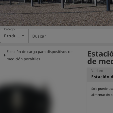
Categoría
Productos
Buscar
Estaci
Estación de carga para dispositivos de
arrow_right
de med
medición portátiles
Variante:
Solo puede usa
alimentación o