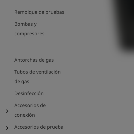
Remolque de pruebas
Bombas y
compresores
Antorchas de gas
Tubos de ventilación
de gas
Desinfección
Accesorios de
chevron_right
conexión
Accesorios de prueba
chevron_right