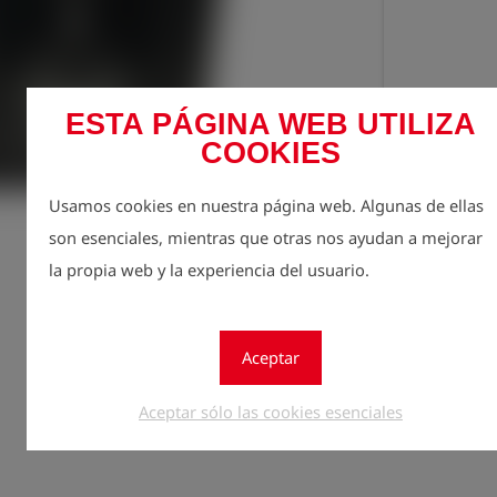
ESTA PÁGINA WEB UTILIZA
COOKIES
Usamos cookies en nuestra página web. Algunas de ellas
Regístr
lock
son esenciales, mientras que otras nos ayudan a mejorar
Cantidad
la propia web y la experiencia del usuario.
1
Aceptar
Aceptar sólo las cookies esenciales