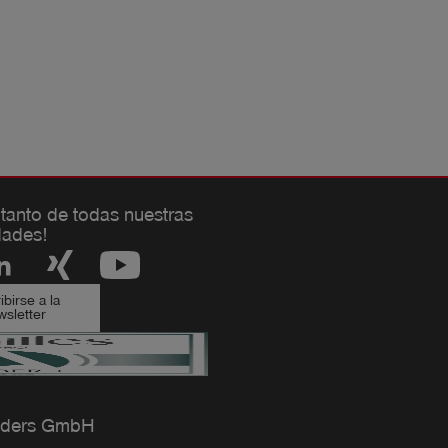
 tanto de todas nuestras
ades!
birse a la
sletter
ders GmbH