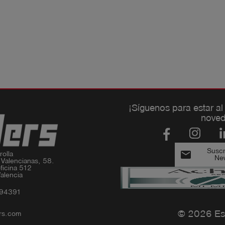
¡Síguenos para estar al
noved
Suscri
email
olla

New
 Valencianas, 58.

ficina 512

alencia
994391
© 2026 Es
rs.com