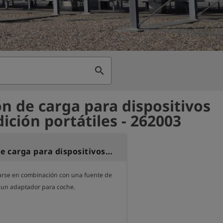
search
ón de carga para dispositivos
ición portátiles - 262003
Estación de carga para dispositivos de medición portátiles
rse en combinación con una fuente de 
 un adaptador para coche.