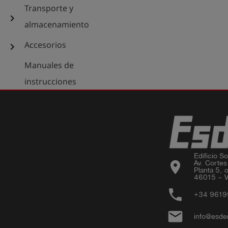
Transporte y
chevron_right
almacenamiento
Accesorios
chevron_right
Manuales de
instrucciones
Edificio Sor
location_on
Av. Cortes
Planta 5, o
46015 – V
phone
+34 961
email
info@esde