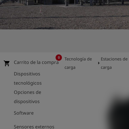
shield
Registro
0
Tecnología de
Estaciones de
Carrito de la compra
arrow_right
shopping_cart
carga
carga
Dispositivos
tecnológicos
Opciones de
dispositivos
Software
Sensores externos