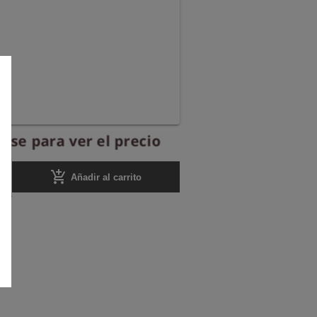
ese para ver el precio
add_shopping_cart
Añadir al carrito